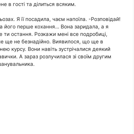
не в гості та ділиться всяким.
зах. Я її посадила, чаєм напоїла. -Розповідай!
на його перше кохання… Вона заридала, а я
не ти остання. Розкажи мені все подробиці,
е ще не безнадійно. Виявилося, що ще в
унею курсу. Вони навіть зустрічалися деякий
авички. А зараз розлучилася зі своїм другим
 шанувальника.