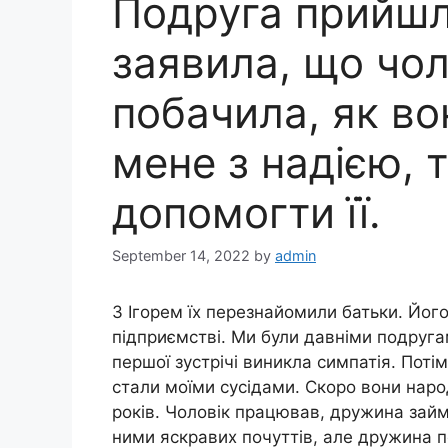
Подруга прийшл
заявила, що чол
побачила, як во
мене з надією, 
допомогти її.
September 14, 2022
by
admin
З Ігорем їх перезнайомили батьки. Йо
підприємстві. Ми були давніми подругам
першої зустрічі виникла симпатія. Поті
стали моїми сусідами. Скоро вони наро
років. Чоловік працював, дружина зай
ними яскравих почуттів, але дружина 