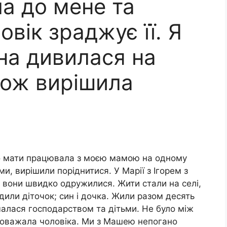
а до мене та
овік зраджує її. Я
на дивилася на
тож вирішила
го мати працювала з моєю мамою на одному
и, вирішили поріднитися. У Марії з Ігорем з
м вони швидко одружилися. Жити стали на селі,
дили діточок; син і дочка. Жили разом десять
малася господарством та дітьми. Не було між
поважала чоловіка. Ми з Машею непогано