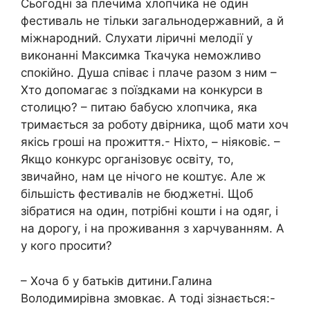
Сьогодні за плечима хлопчика не один
фестиваль не тільки загальнодержавний, а й
міжнародний. Слухати ліричні мелодії у
виконанні Максимка Ткачука неможливо
спокійно. Душа співає і плаче разом з ним –
Хто допомагає з поїздками на конкурси в
столицю? – питаю бабусю хлопчика, яка
тримається за роботу двірника, щоб мати хоч
якісь гроші на прожиття.- Ніхто, – ніяковіє. –
Якщо конкурс організовує освіту, то,
звичайно, нам це нічого не коштує. Але ж
більшість фестивалів не бюджетні. Щоб
зібратися на один, потрібні кошти і на одяг, і
на дорогу, і на проживання з харчуванням. А
у кого просити?
– Хоча б у батьків дитини.Галина
Володимирівна змовкає. А тоді зізнається:-