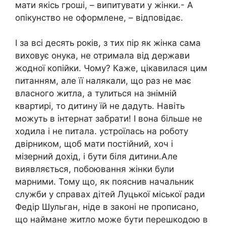
мати якісь гроші, – випитувати у жінки.- А
опікунство не оформлене, – відповідає.
І за всі десять років, з тих пір як жінка сама
виховує онука, не отримала від держави
жодної копійки. Чому? Каже, цікавилася цим
питанням, але її налякали, що раз не має
власного житла, а тулиться на знімній
квартирі, то дитину їй не дадуть. Навіть
можуть в інтернат забрати! І вона більше не
ходила і не питала. устроїлась на роботу
двірником, щоб мати постійний, хоч і
мізерний дохід, і бути біля дитини.Але
виявляється, побоювання жінки були
марними. Тому що, як пояснив начальник
служби у справах дітей Луцької міської ради
Федір Шульган, ніде в законі не прописано,
що наймане житло може бути перешкодою в