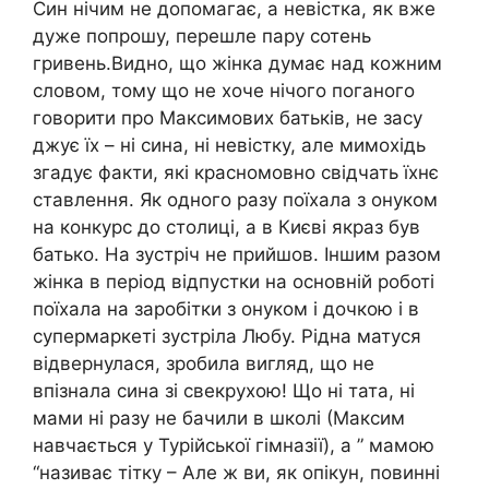
Син нічим не допомагає, а невістка, як вже
дуже попрошу, перешле пару сотень
гривень.Видно, що жінка думає над кожним
словом, тому що не хоче нічого поганого
говорити про Максимових батьків, не засу
джує їх – ні сина, ні невістку, але мимохідь
згадує факти, які красномовно свідчать їхнє
ставлення. Як одного разу поїхала з онуком
на конкурс до столиці, а в Києві якраз був
батько. На зустріч не прийшов. Іншим разом
жінка в період відпустки на основній роботі
поїхала на заробітки з онуком і дочкою і в
супермаркеті зустріла Любу. Рідна матуся
відвернулася, зробила вигляд, що не
впізнала сина зі свекрухою! Що ні тата, ні
мами ні разу не бачили в школі (Максим
навчається у Турійської гімназії), а ” мамою
“називає тітку – Але ж ви, як опікун, повинні