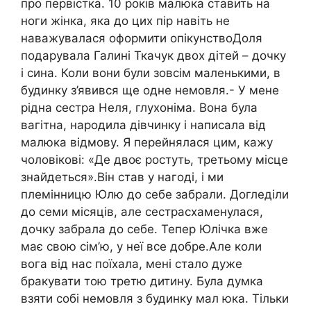
про первістка. 10 років малюка ставить на
ноги жінка, яка до цих пір навіть не
наважувалася оформити опікунствоДоля
подарувала Галині Ткачук двох дітей – дочку
і сина. Коли вони були зовсім маленькими, в
будинку з’явився ще одне немовля.- У мене
рідна сестра Неля, глухоніма. Вона була
вагітна, народила дівчинку і написала від
малюка відмову. Я перейнялася цим, кажу
чоловікові: «Де двоє ростуть, третьому місце
знайдеться».Він став у нагоді, і ми
племінницю Юлю до себе забрали. Догледіли
до семи місяців, але сестрасхаменулася,
дочку забрала до себе. Тепер Юлічка вже
має свою сім’ю, у неї все добре.Але коли
вога від нас поїхала, мені стало дуже
бракувати тою третю дитину. Була думка
взяти собі немовля з будинку мал юка. Тільки