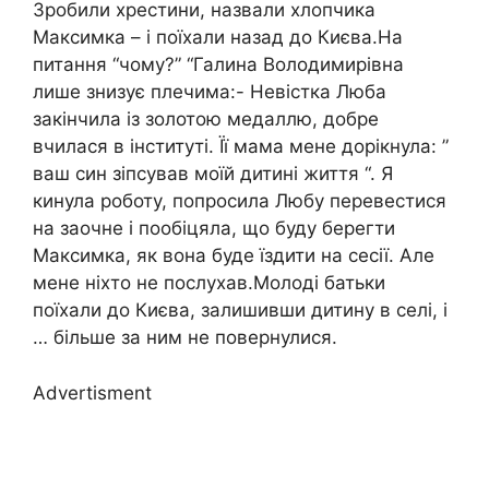
Зробили хрестини, назвали хлопчика
Максимка – і поїхали назад до Києва.На
питання “чому?” “Галина Володимирівна
лише знизує плечима:- Невістка Люба
закінчила із золотою медаллю, добре
вчилася в інституті. Її мама мене дорікнула: ”
ваш син зіпсував моїй дитині життя “. Я
кинула роботу, попросила Любу перевестися
на заочне і пообіцяла, що буду берегти
Максимка, як вона буде їздити на сесії. Але
мене ніхто не послухав.Молоді батьки
поїхали до Києва, залишивши дитину в селі, і
… більше за ним не повернулися.
Advertisment