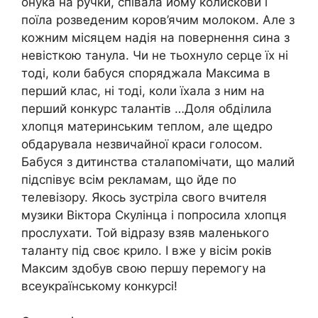
онука на ручки, співала йому колискови і
поїла розведеним коров’ячим молоком. Але з
кожним місяцем надія на повернення сина з
невісткою танула. Чи не тьохнуло серце їх ні
тоді, коли бабуся споряджала Максима в
перший клас, ні тоді, коли їхала з ним на
перший конкурс талантів …Доля обділила
хлопця материнським теплом, але щедро
обдарувала незвичайної краси голосом.
Бабуся з дитинства сталапомічати, що малий
підспівує всім рекламам, що йде по
телевізору. Якось зустріла свого вчителя
музики Віктора Скулінца і попросила хлопця
прослухати. Той відразу взяв маленького
таланту під своє крило. І вже у вісім років
Максим здобув свою першу перемогу на
всеукраїнському конкурсі!