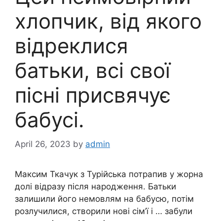
хлопчик, від якого
відреклися
батьки, всі свої
пісні присвячує
бабусі.
April 26, 2023
by
admin
Максим Ткачук з Турійська потрапив у жорна
долі відразу після народження. Батьки
залишили його немовлям на бабусю, потім
розлучилися, створили нові сім’ї і … забули