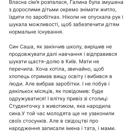
Власна сім’я розпалася, Галина була змушена
з дорослими дітьми окремо знімати житло,
їздити по заробітках. Ніколи не опускала рук і
шукала можливості, щоб забезпечити дітям
нормальне існування.
Син Саша, як закінчив школу, вирішив не
продовжувати далі навчання і відправився
шукати щастя-долю в Київ. Мати не
перечила. Хоча хотіла, звичайно, щоб
хлопець отримав вищу освіту і вибився в
люди. Але вибрав заробітки. І не побув і
декількох місяців, як повідомив: буде
одружуватися! І влітку привіз зі столиці
Студенточку з животиком, яка народила
сина.У той час молодята ще не узаконили
своїх стосунків. Але в свідоцтві про
народження записали імена і тата, і мами.