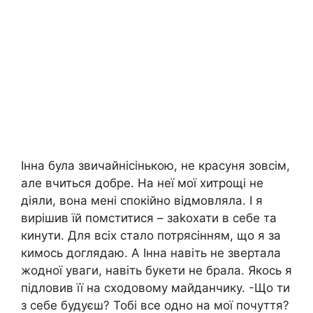
Інна була звичайнісінькою, не красуня зовсім,
але вчиться добре. На неї мої хитрощі не
діяли, вона мені спокійно відмовляла. І я
вирішив їй помститися – заkохати в себе та
кинути. Для всіх стало потрясінням, що я за
кимось доглядаю. А Інна навіть не звертала
жодної уваги, навіть букети не брала. Якось я
підловив її на сходовому майданчику. -Що ти
з себе будуєш? Тобі все одно на мої почуття?