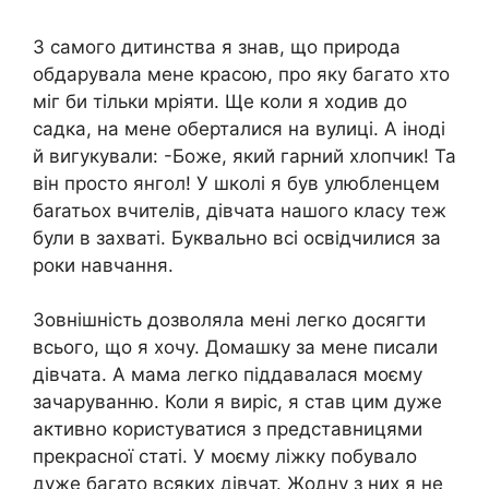
З самого дитинства я знав, що природа
обдарувала мене красою, про яку багато хто
міг би тільки мріяти. Ще коли я ходив до
садка, на мене оберталися на вулиці. А іноді
й вигукували: -Боже, який гарний хлопчик! Та
він просто янгол! У школі я був улюбленцем
баrатьох вчителів, дівчата нашого класу теж
були в захваті. Буквально всі освідчилися за
роки навчання.
Зовнішність дозволяла мені легко досягти
всього, що я хочу. Домашку за мене писали
дівчата. А мама легко піддавалася моєму
зачаруванню. Коли я виріс, я став цим дуже
активно користуватися з представницями
прекрасної статі. У моєму ліжку побувало
дуже багато всяких дівчат. Жодну з них я не