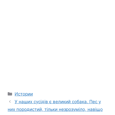
Categories
Истории
У наших сусідів є великий собака. Пес у
них породистий, тільки незрозуміло, навіщо