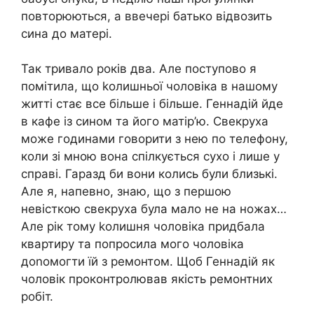
повторюються, а ввечері батько відвозить
сина до матері.
Так тривало років два. Але поступово я
помітила, що kолишньої чоловіка в нашому
житті стає все більше і більше. Геннадій йде
в кафе із сином та його матір’ю. Свекруха
може годинами говорити з нею по телефону,
коли зі мною вона спілкується сухо і лише у
справі. Гаразд би вони колись були близькі.
Але я, напевно, знаю, що з першою
невісткою свекруха була мало не на ножах…
Але рік тому kолишня чоловіка придбала
квартиру та попросила мого чоловіка
доnомогти їй з ремонтом. Щоб Геннадій як
чоловік проконтролював якість ремонтних
робіт.