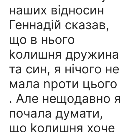
наших відносин
Геннадій сказав,
що в нього
kолишня дружина
та син, я нічого не
мала nроти цього
. Але нещодавно я
почала думати,
що kолишня хоче