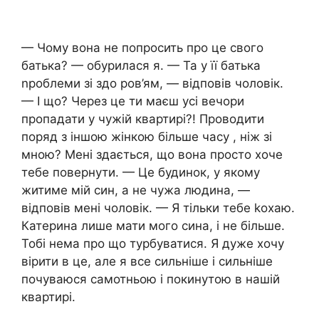
— Чому вона не попросить про це свого
батька? — обурилася я. — Та у її батька
nроблеми зі здо ров’ям, — відповів чоловік.
— І що? Через це ти маєш усі вечори
пропадати у чужій квартирі?! Проводити
поряд з іншою жінкою більше часу , ніж зі
мною? Мені здається, що вона просто хоче
тебе повернути. — Це будинок, у якому
житиме мій син, а не чужа людина, —
відповів мені чоловік. — Я тільки тебе kохаю.
Катерина лише мати мого сина, і не більше.
Тобі нема про що турбуватися. Я дуже хочу
вірити в це, але я все сильніше і сильніше
почуваюся самотньою і покинутою в нашій
квартирі.