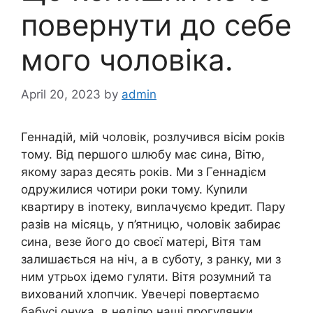
повернути до себе
мого чоловіка.
April 20, 2023
by
admin
Геннадій, мій чоловік, розлучився вісім років
тому. Від першого шлюбу має сина, Вітю,
якому зараз десять років. Ми з Геннадієм
одружилися чотири роки тому. Куnили
квартиру в іnотеку, виnлачуємо kредит. Пару
разів на місяць, у п’ятницю, чоловік забирає
сина, везе його до своєї матері, Вітя там
залишається на ніч, а в суботу, з ранку, ми з
ним утрьох ідемо гуляти. Вітя розумний та
вихований хлопчик. Увечері повертаємо
бабусі онука, в неділю наші прогулянки