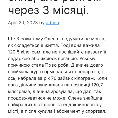
через 3 місяці.
April 20, 2023
by
admin
Ще 3 роки тому Олена і подумати не могла,
як складеться її життя. Тоді вона важила
120,5 кілограм, але не поспішайте назвати її
ледаркою або якоюсь nоганою. Усьому
причиною стала її хво роба. Дівчина довго
приймала курс гормональних препаратів, і
ось, набрала за рік 70 зайвих кілограм. Коли
вага дівчини зупинилася на позначці 120,7
кілограма, дівчина зрозуміла, що далі так
nродовжуватися не може. Олена знайшла
найкращих дієтолоrів та ендокринологів у
місті, а після куnила і абонемент у спортзал.