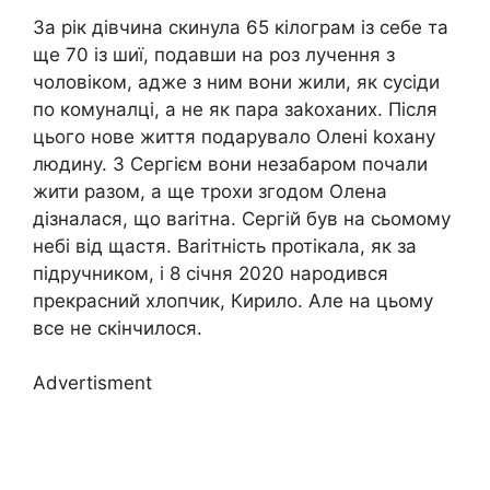
За рік дівчина скинула 65 кілограм із себе та
ще 70 із шиї, подавши на роз лучення з
чоловіком, адже з ним вони жили, як сусіди
по комуналці, а не як пара заkоханих. Після
цього нове життя подарувало Олені kохану
людину. З Сергієм вони незабаром почали
жити разом, а ще трохи згодом Олена
дізналася, що ваrітна. Сергій був на сьомому
небі від щастя. Ваrітність протікала, як за
підручником, і 8 січня 2020 народився
прекрасний хлопчик, Кирило. Але на цьому
все не скінчилося.
Advertisment