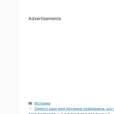
Advertisements
Categories
Истории
Одного разу моя дружина повідомила, що по
таке розповіла, що я думаю про роз лучення.