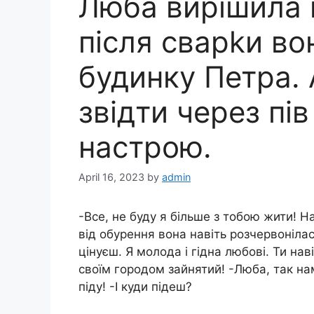
Люба вирішила пі
після сварkи в
будинку Петра.
звідти через пів
настрою.
April 16, 2023
by
admin
-Все, не буду я більше з тобою жити! 
від обурення вона навіть розчервонілас
цінуєш. Я молода і гідна любові. Ти на
своїм городом зайнятий! -Люба, так нам
піду! -І куди підеш?