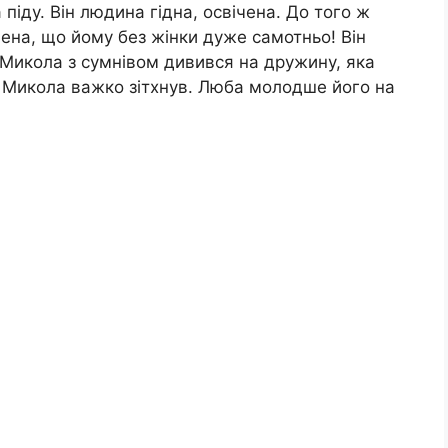
 піду. Він людина гідна, освічена. До того ж
нена, що йому без жінки дуже самотньо! Він
! Микола з сумнівом дивився на дружину, яка
 Микола важко зітхнув. Люба молодше його на