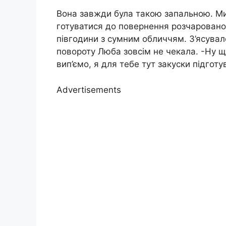
Вона завжди була такою запальною. Мик
готуватися до повернення розчарован
півгодини з сумним обличчям. З’ясувал
повороту Люба зовсім не чекала. -Ну щ
вип’ємо, я для тебе тут закуски підгот
Advertisements