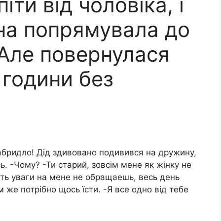
ти від чоловіка, і
она попрямувала до
 Але повернулася
 години без
Набридло! Дід здивовано подивився на дружину,
ь. -Чому? -Ти старий, зовсім мене як жінку не
віть уваги на мене не обращаешь, весь день
 же потрібно щось їсти. -Я все одно від тебе