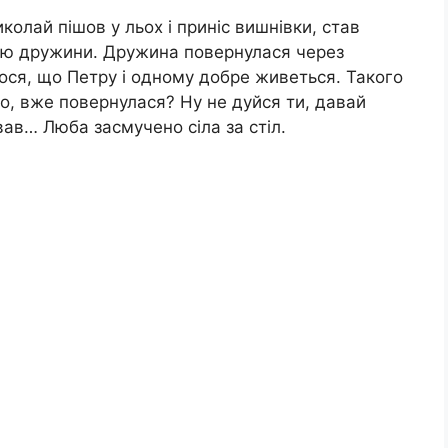
олай пішов у льох і приніс вишнівки, став
ою дружини. Дружина повернулася через
ося, що Петру і одному добре живеться. Такого
о, вже повернулася? Ну не дуйся ти, давай
ував… Люба засмучено сіла за стіл.