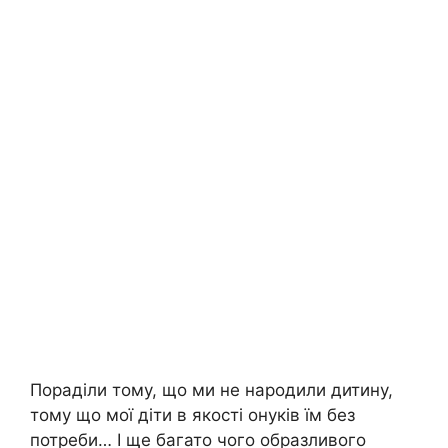
Пораділи тому, що ми не народили дитину,
тому що мої діти в якості онуків їм без
потреби… І ще багато чого образливого