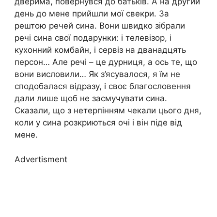
дверима, повернувся до батьків. А на другий
день до мене прийшли мої свекри. За
рештою речей сина. Вони швидко зібрали
речі сина свої подарунки: і телевізор, і
кухонний комбайн, і сервіз на дванадцять
персон… Але речі – це дурниця, а ось те, що
вони висловили… Як з’ясувалося, я їм не
сподобалася відразу, і своє благословення
дали лише щоб не засмучувати сина.
Сказали, що з нетерпінням чекали цього дня,
коли у сина розкриються очі і він піде від
мене.
Advertisment