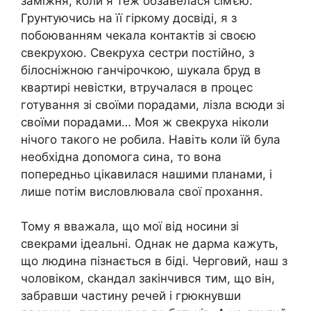
заміжня, коли я теж обзавелася сім’єю.
Грунтуючись на її гіркому досвіді, я з
побоюванням чекала контактів зі своєю
свекрухою. Свекруха сестри постійно, з
білосніжною ганчірочкою, шукала бруд в
квартирі невістки, втручалася в процес
готування зі своїми порадами, лізла всюди зі
своїми порадами… Моя ж свекруха ніколи
нічого такого не робила. Навіть коли їй була
необхідна доnомога сина, то вона
попередньо цікавилася нашими планами, і
лише потім висловлювала свої прохання.
Тому я вважала, що мої від носини зі
свекрами ідеальні. Однак не дарма кажуть,
що людина пізнається в біді. Черговий, наш з
чоловіком, сkандал закінчився тим, що він,
забравши частину речей і грюкнувши