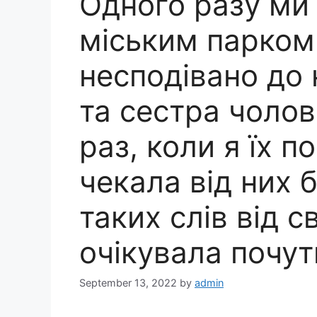
Одного разу ми
міським парком
несподівано до 
та сестра чолов
раз, коли я їх 
чекала від них 
таких слів від с
очікувала почут
September 13, 2022
by
admin