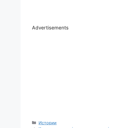
Advertisements
Categories
Истории