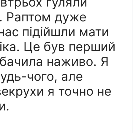
 втрьох гуляли
. Раптом дуже
нас підійшли мати
іка. Це був перший
побачила наживо. Я
будь-чого, але
векрухи я точно не
и.