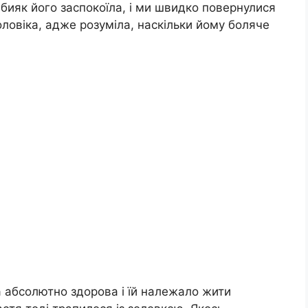
абияк його заспокоїла, і ми швидко повернулися
ловіка, адже розуміла, наскільки йому боляче
а абсолютно здорова і їй належало жити