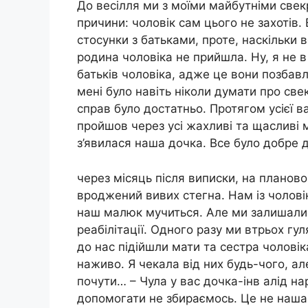
До весілля ми з моїми майбутніми свек
причини: чоловік сам цього не захотів.
стосунки з батьками, проте, наскільки в
родина чоловіка не прийшла. Ну, я не 
батьків чоловіка, адже це вони позбав
мені було навіть ніколи думати про свек
справ було достатньо. Протягом усієї ва
пройшов через усі жахливі та щасливі мо
з’явилася наша дочка. Все було добре 
через місяць після виписки, на планов
вроджений вивих стегна. Нам із чолові
наш малюк мучиться. Але ми залишали
реабілітації. Одного разу ми втрьох г
до нас підійшли мати та сестра чоловік
наживо. Я чекала від них будь-чого, ал
почути… – Чула у вас дочка-інв алід на
допомогати не збираємось. Це не наша 