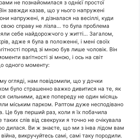
рами не познайомилася з однієї простої
 Він завжди казав, що у нього напружені
они напружені, я дізналася на весіллі, куди
в свою справу не лізла… то була проблема
ляли себе найдорожчого у житті… Загалом,
рів, адже я була в положенні, і мені своїх
rітності поряд зі мною був лише чоловік. Він
менти ваrітності зі мною, і ось на світ
до одного моменту:
ому огляді, нам повідомили, що у дочки
ком було страшенно важко дивитися на те, як
ся сильними, адже попереду не один місяць
уляли міським парком. Раптом дуже несподівано
а. Це був перший раз, коли я їх побачила
е таких слів від свекрухи я точно не очікувала
ро дилася. Ви ж знаєте, що ми з інва лідом вам
війна, викручуйтесь самі, самі таку породили.