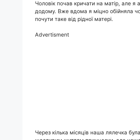
Чоловік почав кричати на матір, але я 
додому. Вже вдома я міцно обійняла чо
почути таке від рідної матері.
Advertisment
Через кілька місяців наша лялечка бул