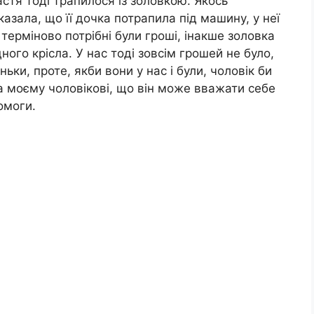
тя тоді трапилося із золовкою. Якось
казала, що її дочка потрапила під машину, у неї
терміново потрібні були гроші, інакше золовка
ного крісла. У нас тоді зовсім грошей не було,
ьки, проте, якби вони у нас і були, чоловік би
ла моєму чоловікові, що він може вважати себе
омоги.