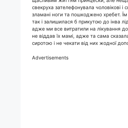
щасливим життям принцески, але нещас
свекруха зателефонувала чоловікові і с
зламані ноги та пошкоджено хребет. Їм 
так і залишилася б прикутою до інва лід
адже ми все витратили на лікування дон
не віддав їх мамі, адже та сама сказа
сиротою і не чекати від них жодної доп
Advertisements