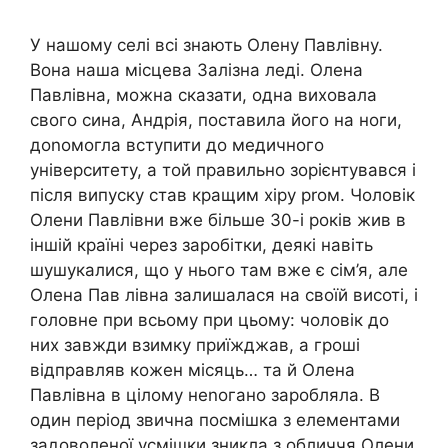
У нашому селі всі знають Олену Павлівну.
Вона наша місцева Залізна леді. Олена
Павлівна, можна сказати, одна виховала
свого сина, Андрія, поставила його на ноги,
доnомогла вступити до медичного
університету, а той правильно зорієнтувався і
після випуску став кращим хіру рrом. Чоловік
Олени Павлівни вже більше 30-і років жив в
іншій країні через заробітки, деякі навіть
шушукалися, що у нього там вже є сім’я, але
Олена Пав лівна залишалася на своїй висоті, і
головне при всьому при цьому: чоловік до
них завжди взимку приїжджав, а гроші
відправляв кожен місяць… та й Олена
Павлівна в цілому неnогано заробляла. В
один період звична посмішка з елементами
задоволеної усмішки зникла з обличчя Олени