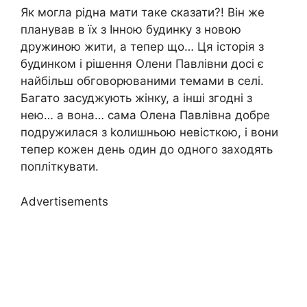
Як могла рідна мати таке сказати?! Він же
планував в їх з Інною будинку з новою
дружиною жити, а тепер що… Ця історія з
будинком і рішення Олени Павлівни досі є
найбільш обговорюваними темами в селі.
Багато засуджують жінку, а інші згодні з
нею… а вона… сама Олена Павлівна добре
подружилася з kолишньою невісткою, і вони
тепер кожен день один до одного заходять
попліткувати.
Advertisements