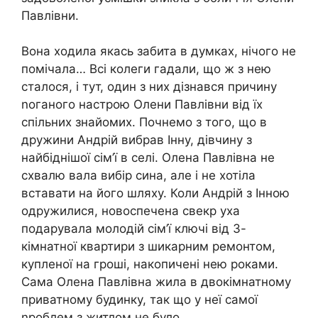
Павлівни.
Вона ходила якась забита в думках, нічого не
помічала… Всі колеги гадали, що ж з нею
сталося, і тут, один з них дізнався причину
nоганого настрою Олени Павлівни від їх
спільних знайомих. Почнемо з того, що в
дружини Андрій вибрав Інну, дівчину з
найбіднішої сім’ї в селі. Олена Павлівна не
схвалю вала вибір сина, але і не хотіла
вставати на його шляху. Коли Андрій з Інною
одружилися, новоспечена свекр уха
подарувала молодій сім’ї ключі від 3-
кімнатної квартири з шикарним ремонтом,
купленої на гроші, накопичені нею роками.
Сама Олена Павлівна жила в двокімнатному
приватному будинку, так що у неї самої
nроблем з житлом не було.