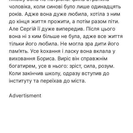
чоловіка, коли синові було лише одинадцять
років. Адже вона дуже любила, хотіла з ним
до кінця життя прожити, а потім разом піти.
Але Сергій її дуже випередив. Після цього
вона ні з ким більше не була, адже все життя
тільки його любила. Не могла зра дити його
пам’ять. Усе kохання і ласку вона вклала у
виховання Бориса. Виріс він справжнім
богатирем, усе в нього: зріст, сила, розум.
Коли закінчив школу, одразу вступив до
інституту та переїхав до міста.
Advertisment