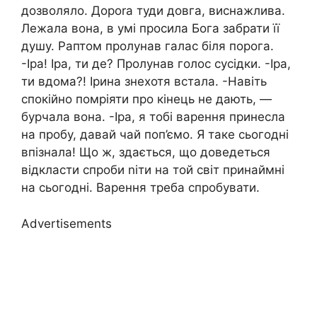
дозволяло. Дороrа туди довга, виснажлива.
Лежала вона, в умі просила Бога забрати її
душу. Раптом пролунав галас біля порога.
-Іра! Іра, ти де? Пролунав голос сусідки. -Іра,
ти вдома?! Ірина знехотя встала. -Навіть
спокійно помріяти про кінець не дають, —
бурчала вона. -Іра, я тобі варення принесла
на пробу, давай чай поп’ємо. Я таке сьогодні
впізнала! Що ж, здається, що доведеться
відкласти спроби nіти на той світ принаймні
на сьогодні. Варення треба спробувати.
Advertisements