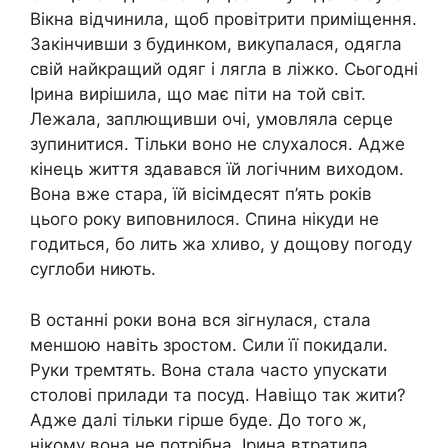
Вікна відчинила, щоб провітрити приміщення.
Закінчивши з будинком, викупалася, одягла
свій найкращий одяг і лягла в ліжко. Сьогодні
Ірина вирішила, що має піти на той світ.
Лежала, заплющивши очі, умовляла серце
зупинитися. Тільки воно не слухалося. Адже
кінець життя здавався їй логічним виходом.
Вона вже стара, їй вісімдесят п’ять років
цього року виповнилося. Спина нікуди не
годиться, бо лить жа хливо, у дощову погоду
суглоби ниють.
В останні роки вона вся зігнулася, стала
меншою навіть зростом. Сили її покидали.
Руки тремтять. Вона стала часто упускати
столові прилади та посуд. Навіщо так жити?
Адже далі тільки гірше буде. До того ж,
нікому вона не потрібна. Ірина втратила