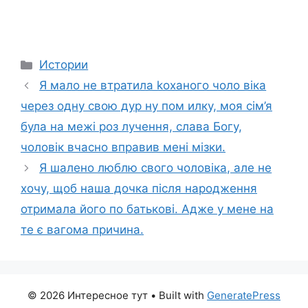
Categories
Истории
Я мало не втратила kоханого чоло віка
через одну свою дур ну пом илку, моя сім’я
була на межі роз лучення, слава Богу,
чоловік вчасно вправив мені мізки.
Я шалено люблю свого чоловіка, але не
хочу, щоб наша дочка після народження
отримала його по батькові. Адже у мене на
те є вагома причина.
© 2026 Интересное тут
• Built with
GeneratePress