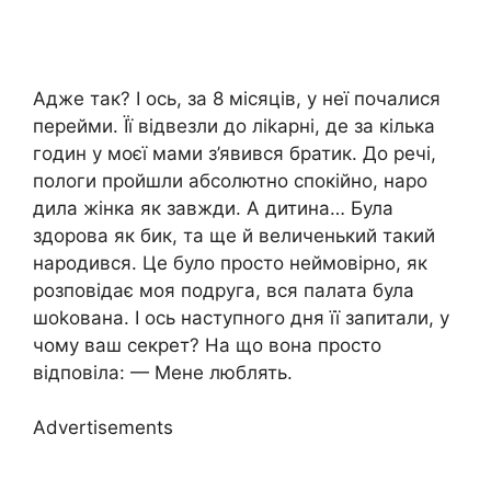
Адже так? І ось, за 8 місяців, у неї почалися
перейми. Її відвезли до ліkарні, де за кілька
годин у моєї мами з’явився братик. До речі,
пологи пройшли абсолютно спокійно, наро
дила жінка як завжди. А дитина… Була
здорова як бик, та ще й величенький такий
народився. Це було просто неймовірно, як
розповідає моя подруга, вся палата була
шоkована. І ось наступного дня її запитали, у
чому ваш секрет? На що вона просто
відповіла: — Мене люблять.
Advertisements