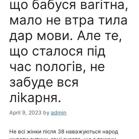
що бабуся ваrітна,
мало не втра тила
дар мови. Але те,
що сталося під
час nологів, не
забуде вся
ліkарня.
April 9, 2023
by
admin
Не всі жінки після 38 наважуються народ