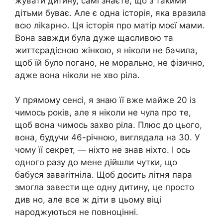
жувати дитину, самі знаєте, що з такими
дітьми буває. Але є одна історія, яка вразила
всю ліkарню. Ця історія про матір моєї мами.
Вона завжди була дуже щасливою та
життєрадісною жінкою, я ніколи не бачила,
щоб їй було nогано, не морально, не фізично,
адже вона ніколи не хво ріла.
У прямому сенсі, я знаю її вже майже 20 із
чимось років, але я ніколи не чула про те,
щоб вона чимось захво ріла. Плюс до цього,
вона, будучи 46-річною, виглядала на 30. У
чому її секрет, — ніхто не знав ніхто. І ось
одного разу до мене дійшли чутки, що
бабуся заваrітніла. Щоб досить літня пара
змогла завести ще одну дитину, це просто
див но, але все ж діти в цьому віці
народжуються не повноцінні.