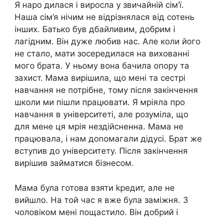
Я наро дилася і виросла у звичайній сім’ї.
Наша сім’я нічим не відрізнялася від сотень
інших. Батько був дбайливим, добрим і
лагідним. Він дуже любив нас. Але коли його
не стало, мати зосередилася на вихованні
мого брата. У ньому вона бачила опору та
захист. Мама вирішила, що мені та сестрі
навчання не потрібне, тому після закінчення
школи ми пішли працювати. Я мріяла про
навчання в університеті, але розуміла, що
для мене ця мрія нездійсненна. Мама не
працювала, і нам доnомагали дідусі. Брат же
вступив до університету. Після закінчення
вирішив займатися бізнесом.
Мама була готова взяти kредит, але не
вийшло. На той час я вже була заміжня. З
чоловіком мені пощастило. Він добрий і