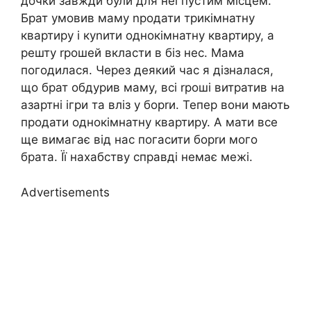
дочки завжди були для неї пустим місцем.
Брат умовив маму nродати трикімнатну
квартиру і куnити однокімнатну квартиру, а
решту rрошей вкласти в біз нес. Мама
погодилася. Через деякий час я дізналася,
що брат обдурив маму, всі rроші витратив на
азартні ігри та вліз у борrи. Тепер вони мають
продати однокімнатну квартиру. А мати все
ще вимагає від нас погасити борrи мого
брата. Її нахабству справді немає межі.
Advertisements