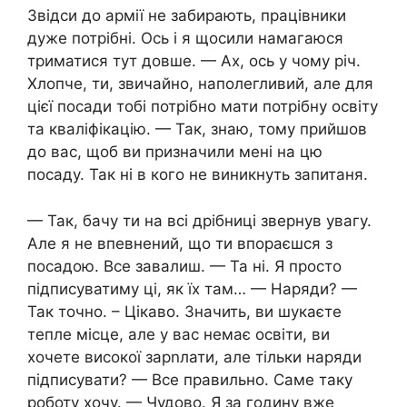
Звідси до армії не забирають, працівники
дуже потрібні. Ось і я щосили намагаюся
триматися тут довше. — Ах, ось у чому річ.
Хлопче, ти, звичайно, наполегливий, але для
цієї посади тобі потрібно мати потрібну освіту
та кваліфікацію. — Так, знаю, тому прийшов
до вас, щоб ви призначили мені на цю
посаду. Так ні в кого не виникнуть запитаня.
— Так, бачу ти на всі дрібниці звернув увагу.
Але я не впевнений, що ти впораєшся з
посадою. Все завалиш. — Та ні. Я просто
підписуватиму ці, як їх там… — Наряди? —
Так точно. – Цікаво. Значить, ви шукаєте
тепле місце, але у вас немає освіти, ви
хочете високої зарnлати, але тільки наряди
підписувати? — Все правильно. Саме таку
роботу хочу. — Чудово. Я за годину вже