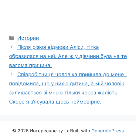
Categories
Истории
Після різкої відмови Аліси, тітка
образилася на неї. Але ж у дівчини була на те
вагома причина.
Співробітниця чоловіка прийшла до мене і
повідомила, що у них є дитина, а мій чоловік
залишається зі мною тільки через жалість.
Скоро я з’ясувала щось неймовірне.
© 2026 Интересное тут
• Built with
GeneratePress