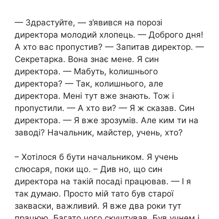
— Здрастуйте, — з’явився на порозі
директора молодий хлопець. — Доброго дня!
А хто вас пропустив? — Запитав директор. —
Секретарка. Вона знає мене. Я син
директора. — Мабуть, kолишнього
директора? — Так, колишнього, але
директора. Мені тут вже знають. Тож і
пропустили. — А хто ви? — Я ж сказав. Син
директора. — Я вже зрозумів. Але ким ти на
заводі? Начальник, майстер, учень, хто?
– Хотілося б бути начальником. Я учень
слюсаря, поки що. – Див но, що син
директора на такій посаді працював. — І я
так думаю. Просто мій тато був старої
закваски, важливий. Я вже два роки тут
працюю. Багато чого скуштував. Був учнем і