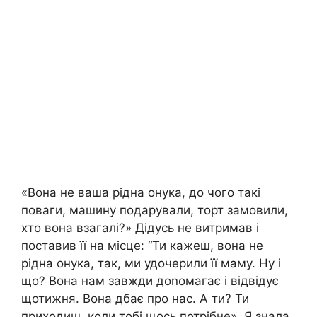
«Вона не ваша рідна онука, до чого такі
поваги, машину подарували, торт замовили,
хто вона взагалі?» Дідусь не витримав і
поставив її на місце: “Ти кажеш, вона не
рідна онука, так, ми удочерили її маму. Ну і
що? Вона нам завжди доnомагає і відвідує
щотижня. Вона дбає про нас. А ти? Ти
приходиш, коли тобі щось потрібне». Я знала,