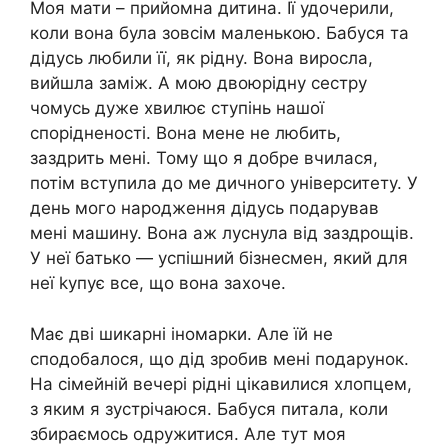
Моя мати – прийомна дитина. Її удочерили,
коли вона була зовсім маленькою. Бабуся та
дідусь любили її, як рідну. Вона виросла,
вийшла заміж. А мою двоюрідну сестру
чомусь дуже хвилює ступінь нашої
спорідненості. Вона мене не любить,
заздрить мені. Тому що я добре вчилася,
потім вступила до ме дичного університету. У
день мого народження дідусь подарував
мені машину. Вона аж луснула від заздрощів.
У неї батько — успішний бізнесмен, який для
неї kупує все, що вона захоче.
Має дві шикарні іномарки. Але їй не
сподобалося, що дід зробив мені подарунок.
На сімейній вечері рідні цікавилися хлопцем,
з яким я зустрічаюся. Бабуся питала, коли
збираємось одружитися. Але тут моя