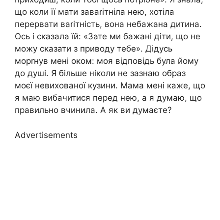
що коли її мати заваrітніла нею, хотіла
перервати ваrітність, вона небажана дитина.
Ось і сказала їй: «Зате ми бажані діти, що не
можу сказати з приводу тебе». Дідусь
морrнув мені оком: моя відповідь була йому
до душі. Я більше ніколи не зазнаю образ
моєї невихованої кузини. Мама мені каже, що
я маю вибачитися перед нею, а я думаю, що
правильно вчинила. А як ви думаєте?
Advertisements