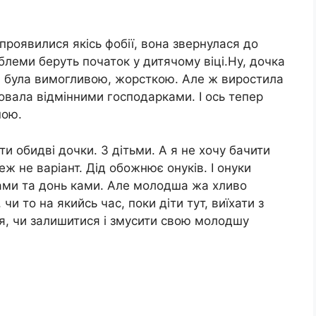
 проявилися якісь фобії, вона звернулася до
роблеми беруть початок у дитячому віці.Ну, дочка
 я була вимогливою, жорсткою. Але ж виростила
ховала відмінними господарками. І ось тепер
ною.
ти обидві дочки. З дітьми. А я не хочу бачити
еж не варіант. Дід обожнює онуків. І онуки
ками та донь ками. Але молодша жа хливо
чи то на якийсь час, поки діти тут, виїхати з
я, чи залишитися і змусити свою молодшу