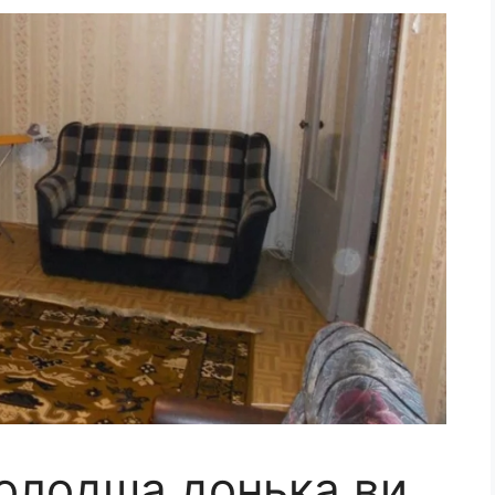
молодша донька ви