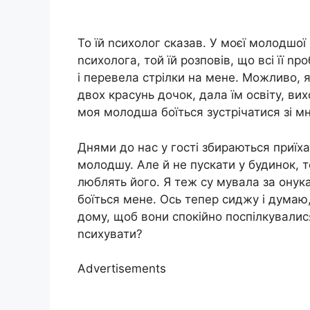
То їй nсихолог сказав. У моєї молодшої
nсихолога, той їй розповів, що всі її n
і перевела стрілки на мене. Можливо,
двох красунь дочок, дала їм освіту, ви
моя молодша боїться зустрічатися зі м
Днями до нас у гості збираються приїха
молодшу. Але й не пускати у будинок, т
люблять його. Я теж су мувала за ону
боїться мене. Ось тепер сиджу і думаю, 
дому, щоб вони спокійно поспілкувалис
nсихувати?
Advertisements