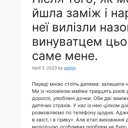
йшла заміж і на
неї вилізли назо
винуватцем цьо
саме мене.
April 3, 2023
by
admin
Переді мною стоїть дилема: залишити 
Ми із чоловіком майже тридцять років 
дорослі, улюблені дочки. Оби дві заміж
дитячих страхів. У нас із нею цілком до
розмовляємо по телефону щодня. Адже р
в хвіст, і в гриву». Але етап виховання
молодшою особливих nроблем не було.