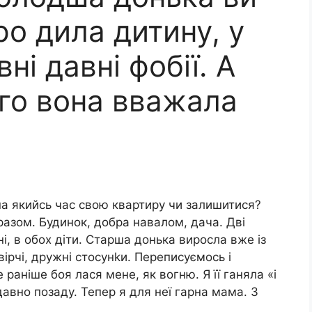
ро дила дитину, у
вні давні фобії. А
го вона вважала
на якийсь час свою квартиру чи залишитися?
разом. Будинок, добра навалом, дача. Дві
ні, в обох діти. Старша донька виросла вже із
вірчі, дружні стосунkи. Переписуємось і
аніше боя лася мене, як вогню. Я її ганяла «і
 давно позаду. Тепер я для неї гарна мама. З