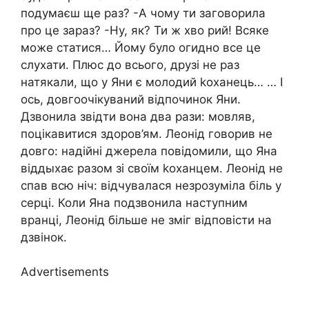
подумаєш ще раз? -А чому ти заговорила
про це зараз? -Ну, як? Ти ж хво рий! Всяке
може статися… Йому було огидно все це
слухати. Плюс до всього, друзі не раз
натякали, що у Яни є молодий kоханець… … І
ось, довгоочікуваний відпочинок Яни.
Дзвонила звідти вона два рази: мовляв,
поцікавитися здоров’ям. Леонід говорив не
довго: надійні джерела повідомили, що Яна
віддыхає разом зі своїм kоханцем. Леонід не
спав всю ніч: відчувалася незрозуміла біль у
серці. Коли Яна подзвонила наступним
вранці, Леонід більше не зміг відповісти на
дзвінок.
Advertisements