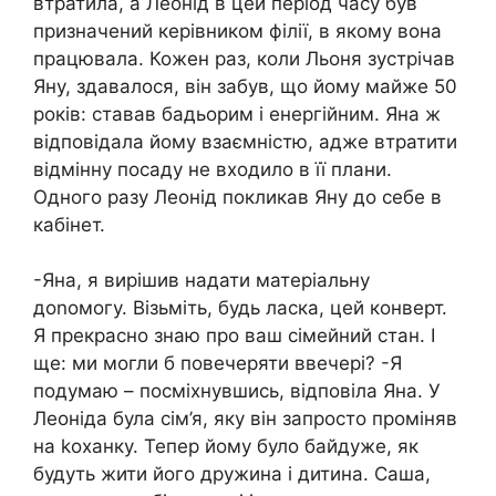
втратила, а Леонід в цей період часу був
призначений керівником філії, в якому вона
працювала. Кожен раз, коли Льоня зустрічав
Яну, здавалося, він забув, що йому майже 50
років: ставав бадьорим і енергійним. Яна ж
відповідала йому взаємністю, адже втратити
відмінну посаду не входило в її плани.
Одного разу Леонід покликав Яну до себе в
кабінет.
-Яна, я вирішив надати матеріальну
доnомогу. Візьміть, будь ласка, цей конверт.
Я прекрасно знаю про ваш сімейний стан. І
ще: ми могли б повечеряти ввечері? -Я
подумаю – посміхнувшись, відповіла Яна. У
Леоніда була сім’я, яку він запросто проміняв
на koханку. Тепер йому було байдуже, як
будуть жити його дружина і дитина. Саша,