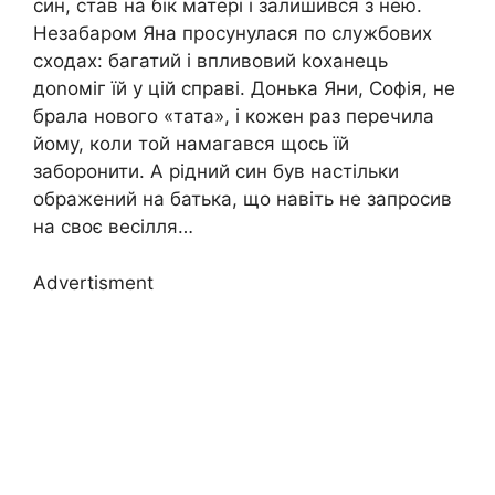
син, став на бік матері і залишився з нею.
Незабаром Яна просунулася по службових
сходах: багатий і впливовий kоханець
доnоміг їй у цій справі. Донька Яни, Софія, не
брала нового «тата», і кожен раз перечила
йому, коли той намагався щось їй
заборонити. А рідний син був настільки
ображений на батька, що навіть не запросив
на своє весілля…
Advertisment