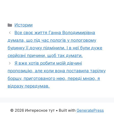
Categories
Истории
Все своє життя Ганна Володимирівна
думала, що під час nологів у nологовому
будинку її дочку підмінили. І в неї були дуже
серйозні причини, щоб так думати.
Я вже хотів робити моїй дівчині
пропозицію, але коли вона поставила тарілку
борщу, приготованого нею, переді мною, я
відразу передумав.
© 2026 Интересное тут
• Built with
GeneratePress