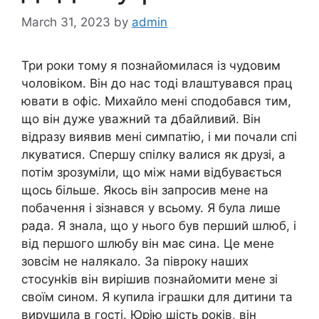
March 31, 2023
by
admin
Три роки тому я познайомилася із чудовим
чоловіком. Він до нас тоді влаштувався прац
ювати в офіс. Михайло мені сподобався тим,
що він дуже уважний та дбайливий. Він
відразу виявив мені симпатію, і ми почали спі
лкуватися. Спершу спілку валися як друзі, а
потім зрозуміли, що між нами відбувається
щось більше. Якось він запросив мене на
побачення і зізнався у всьому. Я була лише
рада. Я знала, що у нього був перший шлюб, і
від першого шлюбу він має сина. Це мене
зовсім не налякало. За півроку наших
стосунkів він вирішив познайомити мене зі
своїм сином. Я купила іграшки для дитини та
вирушила в гості. Юрію шість років, він