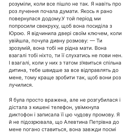
розуміли, коли все пішло не так. Я навіть про
роз лучення почала думати. Якось я рано
повернулася додому.У той період ми
попросили свекруху, щоб вона посиділа з
Юрою. Я відчинила двері своїм ключем, коли
увійшла, почула дивну розмову: — Ти
зрозумій, вона тобі не рідна мати. Вона
взагалі тобі ніхто, ти її слухатись не пови нен.
І взагалі, коли у них з татом з’явиться спільна
дитина, тебе швидше за все відправлять до
мене, тому краще зробити так, щоб вони роз
лучилися.
Я була просто вражена, але не розгубилася і
дістала з кишені телефон, увімкнула
диктофон і записала її цю чудову промову. Я
й не підозрювала, що Алевтина Петрівна до
мене nогано ставиться, вона завжди посмі