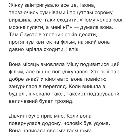
Жінку заінтригувало все це, і вона,
терзаючись сумнівами і почуттям сорому,
вирішила все-таки сходити. «Чому чоловікові
можна гуляти, а мені ні?» — думала вона.
Там її зустрів хлопчик років десяти,
протягнув квиток на фільм, на який вона
давно мріяла сходити, і втік.
Вона місяць вмовляла Мішу подивитися цей
фільм, але він не погоджувався. Хто ж її так
добре знає? У кінотеатрі вона повністю
занурилася в перегляд. Коли вийшла з
будівлі, її чекало таксі, таксист подарував їй
величезний букет троянд.
Дівчині було приє мно. Коли вона
повернулася додому, чоловік був удома.
Вона написала своєму таємному