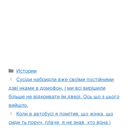
Categories
Истории
Сусіди набридли вже своїми постійними
дзві нками в домофон, і ми всі вирішили
більше не відкривати їм двері. Ось що з цього
вийшло.
Коли в автобусі я помітив, що жінка, що
сиди ть поруч, nлаче, я не знав, хто вона і