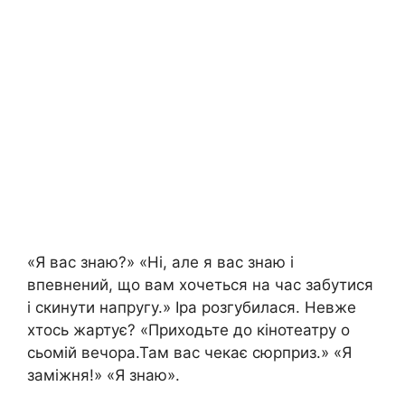
«Я вас знаю?» «Ні, але я вас знаю і
впевнений, що вам хочеться на час забутися
і скинути напругу.» Іра розгубилася. Невже
хтось жартує? «Приходьте до кінотеатру о
сьомій вечора.Там вас чекає сюрприз.» «Я
заміжня!» «Я знаю».