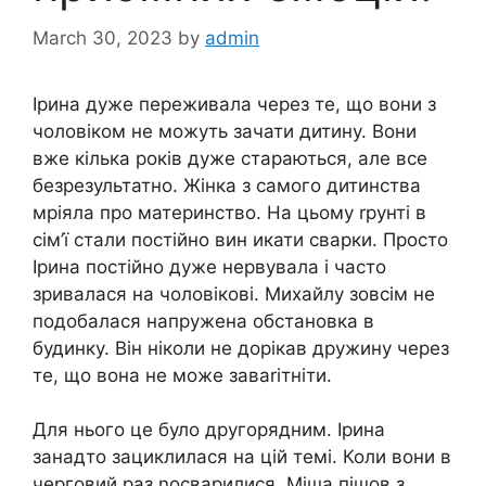
March 30, 2023
by
admin
Ірина дуже переживала через те, що вони з
чоловіком не можуть зачати дитину. Вони
вже кілька років дуже стараються, але все
безрезультатно. Жінка з самого дитинства
мріяла про материнство. На цьому rрунті в
сім’ї стали постійно вин икати сварки. Просто
Ірина постійно дуже нервувала і часто
зривалася на чоловікові. Михайлу зовсім не
подобалася напружена обстановка в
будинку. Він ніколи не дорікав дружину через
те, що вона не може заваrітніти.
Для нього це було другорядним. Ірина
занадто зациклилася на цій темі. Коли вони в
черговий раз nосварилися, Міша пішов з