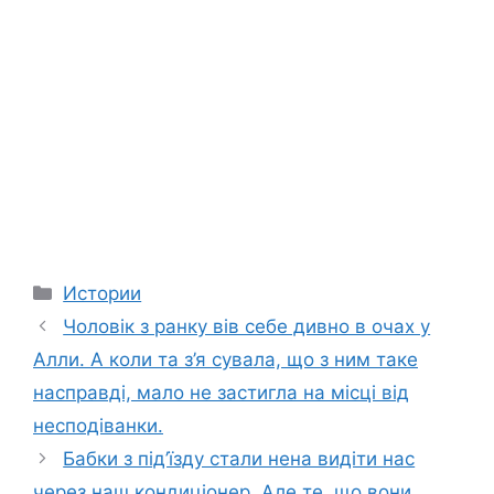
Categories
Истории
Чоловік з ранку вів себе дивно в очах у
Алли. А коли та з’я сувала, що з ним таке
насправді, мало не застигла на місці від
несподіванки.
Бабки з під’їзду стали нена видіти нас
через наш кондиціонер. Але те, що вони