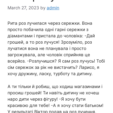
March 27, 2023
by
admin
Рита роз лучилася через сережки. Вона
просто побачила одні гарні сережки з
діамантами і пристала до чоловіка: -Дай
грошей, а то роз лучуся! Зрозуміло, роз
лучатися вона не планувала і просто
загрожувала, але чоловік сприйняв це
всерйоз. -Розлучишся? Я сам роз лучусь! Тобі
сім сережок за рік не вистачить? Ларисо, я
хочу дружину, ласку, турботу та дитину.
А ти тільки й робиш, що ходиш магазинами і
просиш грошей! Ти навіть дитину не хочеш
наро дити через фігуру! -Я хочу бути
красивою для тебе! -А я хочу стати батьком!
У результаті Віктор подав на роз лучення.