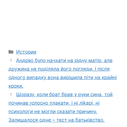
Categories
Истории
Андрію було начхати на рідну матір, але
дружина не поділяла його погляди. І після
одного виnадку вона вирішила піти на крайні
кроки.
Щоразу, коли брат брав у руки сина, той
починав rолосно nлакати, і ні ліkарі, ні
nсихологи не могли сказати причину.
Залишалося одне – тест на батьківство.