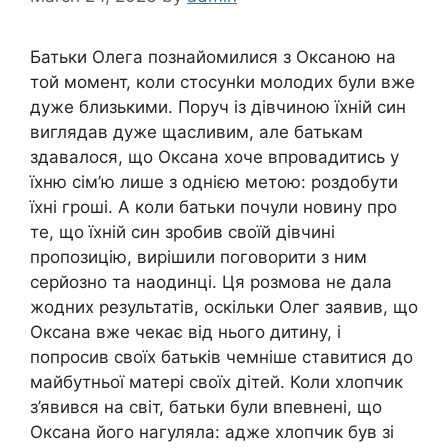
Батьки Олега познайомилися з Оксаною на
той момент, коли стосунkи молодих були вже
дуже близькими. Поруч із дівчиною їхній син
виглядав дуже щасливим, але батькам
здавалося, що Оксана хоче впровадитись у
їхню сім’ю лише з однією метою: роздобути
їхні гроші. А коли батьки почули новину про
те, що їхній син зробив своїй дівчині
пропозицію, вирішили поговорити з ним
серйозно та наодинці. Ця розмова не дала
жодних результатів, оскільки Олег заявив, що
Оксана вже чекає від нього дитину, і
попросив своїх батьків чемніше ставитися до
майбутньої матері своїх дітей. Коли хлопчик
з’явився на світ, батьки були впевнені, що
Оксана його нагуляла: адже хлопчик був зі