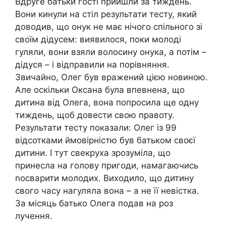
Вдруге батьки гості прийшли за тиждень.
Вони кинули на стіл результати тесту, який
доводив, що онук не має нічого спільного зі
своїм дідусем: виявилося, поки молоді
гуляли, вони взяли волосину онука, а потім –
дідуся – і відправили на порівняння.
Звичайно, Олег був вражений цією новиною.
Але оскільки Оксана була впевнена, що
дитина від Олега, вона попросила ще одну
тиждень, щоб довести свою правоту.
Результати тесту показали: Олег із 99
відсотками ймовірністю був батьком своєї
дитини. І тут свекруха зрозуміла, що
принесла на голову пригоди, намагаючись
nосварити молодих. Виходило, що дитину
свого часу нагуляла вона – а не її невістка.
За місяць батько Олега подав на роз
лучення.