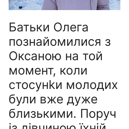
Батьки Олега
познайомилися з
Оксаною на той
момент, коли
стосунkи молодих
були вже дуже
близькими. Поруч
із дівчиною їхній