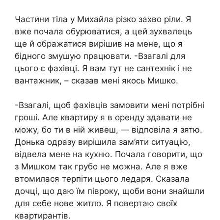
Частини тіла у Михайла різко захво ріли. Я
вже почала обурюватися, а цей зухвалець
ще й ображатися вирішив на мене, що я
бідного змушую працювати. -Взагалі для
цього є фахівці. Я вам тут не сантехнік і не
вантажник, – сказав мені якось Мишко.
-Взагалі, щоб фахівців замовити мені потрібні
гроші. Але квартиру я в оренду здавати не
можу, бо ти в ній живеш, — відповіла я зятю.
Донька одразу вирішила зам’яти ситуацію,
відвела мене на кухню. Почала говорити, що
з Мишком так грубо не можна. Але я вже
втомилася терпіти цього ледаря. Сказала
дочці, що даю їм півроку, щоби вони знайшли
для себе нове житло. Я повертаю своїх
квартирантів.