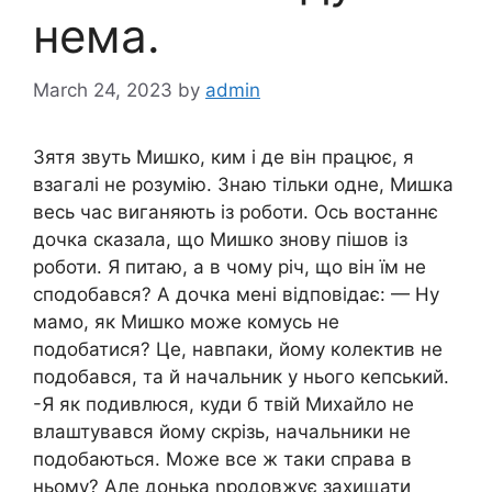
нема.
March 24, 2023
by
admin
Зятя звуть Мишко, ким і де він працює, я
взагалі не розумію. Знаю тільки одне, Мишка
весь час виганяють із роботи. Ось востаннє
дочка сказала, що Мишко знову пішов із
роботи. Я питаю, а в чому річ, що він їм не
сподобався? А дочка мені відповідає: — Ну
мамо, як Мишко може комусь не
подобатися? Це, навпаки, йому колектив не
подобався, та й начальник у нього кепський.
-Я як подивлюся, куди б твій Михайло не
влаштувався йому скрізь, начальники не
подобаються. Може все ж таки справа в
ньому? Але донька nродовжує захищати