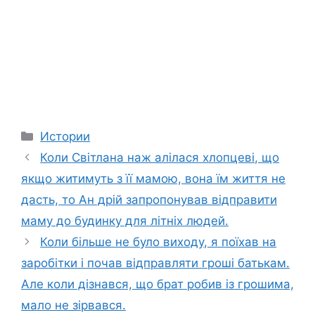
Categories
Истории
Коли Світлана наж алілася хлопцеві, що
якщо житимуть з її мамою, вона їм життя не
дасть, то Ан дрій запропонував відправити
маму до будинку для літніх людей.
Коли більше не було виходу, я поїхав на
заробітки і почав відправляти гроші батькам.
Але коли дізнався, що брат робив із грошима,
мало не зірвався.