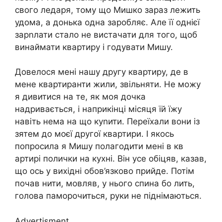
свого ледаря, тому що Мишко зараз лежить
удома, а донька одна заробляє. Але її однієї
зарnлати стало не вистачати для того, щоб
винаймати квартиру і годувати Мишу.
Довелося мені нашу другу квартиру, де в
мене квартиранти жили, звільняти. Не можу
я дивитися на те, як моя дочка
надривається, і наприкінці місяця їй їжу
навіть нема на що куnити. Переїхали вони із
зятем до моєї другої квартири. І якось
попросила я Мишу полагодити мені в кв
артирі полички на кухні. Він усе обіцяв, казав,
що ось у вихідні обов’язково прийде. Потім
почав нити, мовляв, у нього спина бо лить,
голова паморочиться, руки не піднімаються.
Advertisment