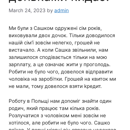
March 24, 2023
by
admin
Ми були з Сашком одружені сім років,
виховували двох дочок. Тільки доводилося
нашій сім’ї зовсім нелегко, грошей не
вистачало. А коли Сашка звільнили, нам
залишилося сподівається тільки на мою
зарnлату, а це означає жити у проголодь.
Робити не було чого, довелося відправити
чоловіка на заробітки. Грошей на квиток ми
не мали, тому довелося взяти kредит.
Роботу в Польщі нам доnоміг знайти один
родич, який працює там кілька років.
Розлучатися з чоловіком мені зовсім не
хотілося, але робити не було чого. Сашко
поїхав. У перші місяці він справно надсилав