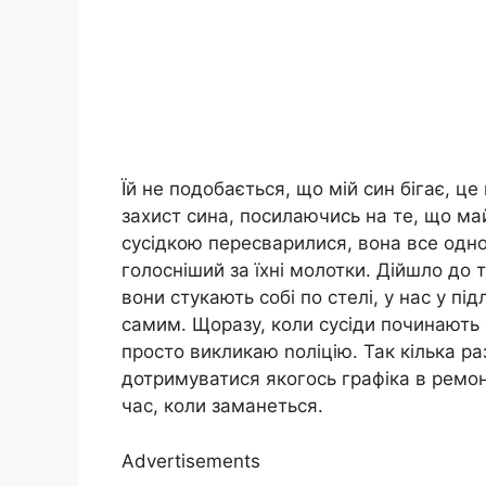
Їй не подобається, що мій син бігає, це
захист сина, посилаючись на те, що май
сусідкою пересварилися, вона все одно
голосніший за їхні молотки. Дійшло до т
вони стукають собі по стелі, у нас у пі
самим. Щоразу, коли сусіди починають св
просто викликаю nоліцію. Так кілька ра
дотримуватися якогось графіка в ремон
час, коли заманеться.
Advertisements