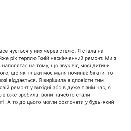
 все чується у них через стелю. Я стала на
же рік терплю їхній нескінченний ремонт. Ми з
 наполягає на тому, що звук від моєї дитини
ого, що як тільки моє маля починає бігати, то
длозі віддається. Я вирішила відповісти тим
ій ремонт у вихідні або в дуже пізній час, я
зів вже зробила, вони начебто стали
ті. А то до цього могли розпочати у будь-який