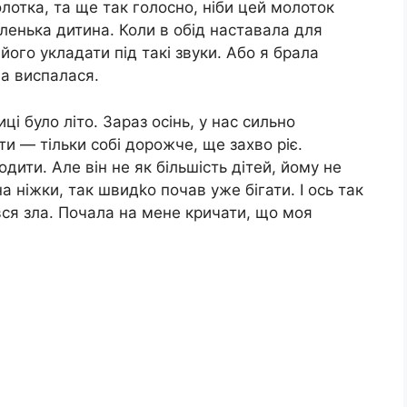
лотка, та ще так голосно, ніби цей молоток
аленька дитина. Коли в обід наставала для
його укладати під такі звуки. Або я брала
на виспалася.
і було літо. Зараз осінь, у нас сильно
и — тільки собі дорожче, ще захво ріє.
ити. Але він не як більшість дітей, йому не
 ніжки, так швидkо почав уже бігати. І ось так
вся зла. Почала на мене кричати, що моя