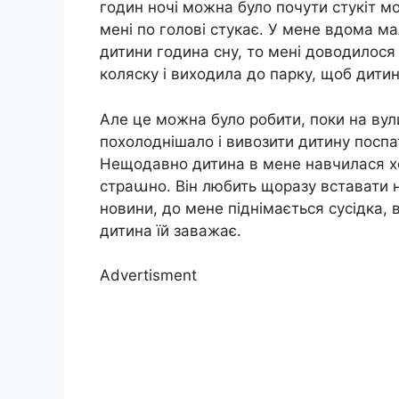
годин ночі можна було почути стукіт мо
мені по голові стукає. У мене вдома м
дитини година сну, то мені доводилося 
коляску і виходила до парку, щоб дити
Але це можна було робити, поки на вулиц
похолоднішало і вивозити дитину поспат
Нещодавно дитина в мене навчилася ход
страաно. Він любить щоразу вставати на
новини, до мене піднімається сусідка, 
дитина їй заважає.
Advertisment