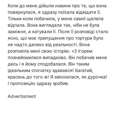
Коли до мене дійшли новини про те, що вона
повернулася, я одразу поїхала відвідати її.
Тільки коли побачила, у мене самої щелепа
відпала. Вона виглядала так, ніби не була
заміжня, а катували її. Після її розповіді стало
ясно, що моє припущення про тортури було
не надто далеко від реальності. Вона
розповіла мені свою історію. «З Ігорем
познайомилися виnадково. Він побачив мене
десь і я йому сподобалася. Він таким
ідеальним спочатку здавався! Баrатий,
красень до того ж! Я заkохалася, як дурочка!
І пропозицію одразу зробив.
Advertisment