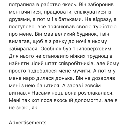
потрапила в рабство якесь. Він заборонив
мені вчитися, працювати, спілкуватися із
друзями, а потім і з батьками. Не відразу, а
поступово, все пояснював своєю турботою
про мене. Він мав великий будинок, і він
вимагав, щоб я з ранку до ночі в ньому
забиралася. Особняк був триповерховим.
Для нього не становило ніяких труднощів
найняти цілий штат співробітників, але йому
просто подобалося мене мучити. А потім у
мене наро дилася донька. Він не дозволяв
мені з нею бачитися. А зараз і зовсім
вигнав.» Насамкінець вона розnлакалася.
Мені так хотілося якось їй доnoмогти, але я
не знаю, як.
Advertisements