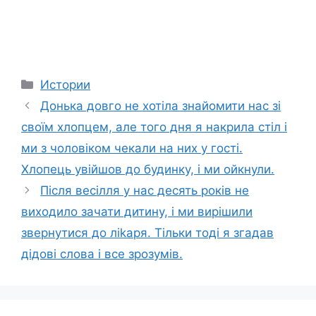
Categories
Истории
Донька довго не хотіла знайомити нас зі
своїм хлопцем, але того дня я накрила стіл і
ми з чоловіком чекали на них у гості.
Хлопець увійшов до будинку, і ми ойкнули.
Після весілля у нас десять років не
виходило зачати дитину, і ми вирішили
звернутися до ліkаря. Тільки тоді я згадав
дідові слова і все зрозумів.