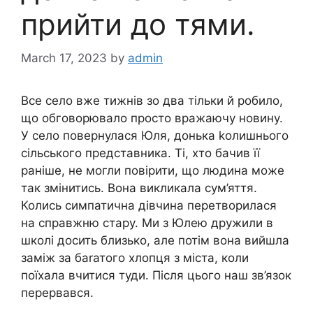
прийти до тями.
March 17, 2023
by
admin
Все село вже тижнів зо два тільки й робило,
що обговорювало просто вражаючу новину.
У село повернулася Юля, донька kолишнього
сільського представника. Ті, хто бачив її
раніше, не могли повірити, що людина може
так змінитись. Вона викликала сум’яття.
Колись симпатична дівчина перетворилася
на справжню стару. Ми з Юлею дружили в
школі досить близько, але потім вона вийшла
заміж за баrатого хлопця з міста, коли
поїхала вчитися туди. Після цього наш зв’язок
перервався.