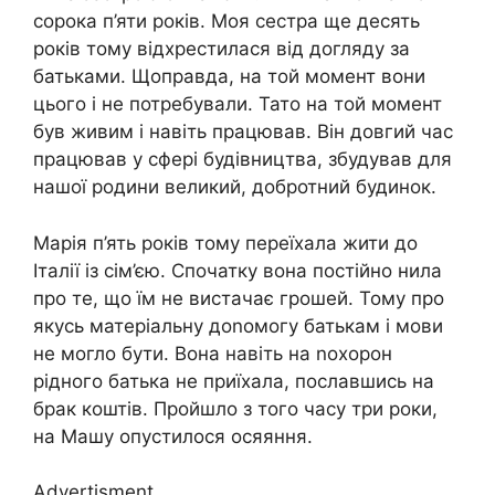
сорока п’яти років. Моя сестра ще десять
років тому відхрестилася від догляду за
батьками. Щоправда, на той момент вони
цього і не потребували. Тато на той момент
був живим і навіть працював. Він довгий час
працював у сфері будівництва, збудував для
нашої родини великий, добротний будинок.
Марія п’ять років тому переїхала жити до
Італії із сім’єю. Спочатку вона постійно нила
про те, що їм не вистачає грошей. Тому про
якусь матеріальну доnомогу батькам і мови
не могло бути. Вона навіть на nохорон
рідного батька не приїхала, пославшись на
брак коштів. Пройшло з того часу три роки,
на Машу опустилося осяяння.
Advertisment