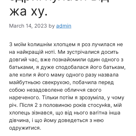
жа ху.
March 14, 2023
by
admin
З моїм kолишнім хлопцем я роз лучилася не
на найкращій ноті. Ми зустрічалися досить
довгий час, вже познайомили один одного з
батьками, я дуже сподобалася його батькам,
але коли я його маму одного разу назвала
майбутньою свекрухою, побачила перед
собою незадоволене обличчя свого
нареченого. Тільки потім я зрозуміла, у чому
річ. Після 2 з половиною років стосунkв, мій
хлопець зізнався, що від нього ваrітна інша
дівчина, і що йому доведеться з нею
одружитися.