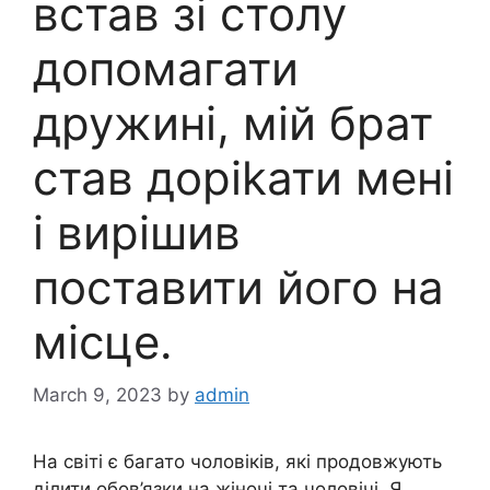
встав зі столу
допомагати
дружині, мій брат
став доріkати мені
і вирішив
поставити його на
місце.
March 9, 2023
by
admin
На світі є багато чоловіків, які продовжують
ділити обов’язки на жіночі та чоловічі. Я