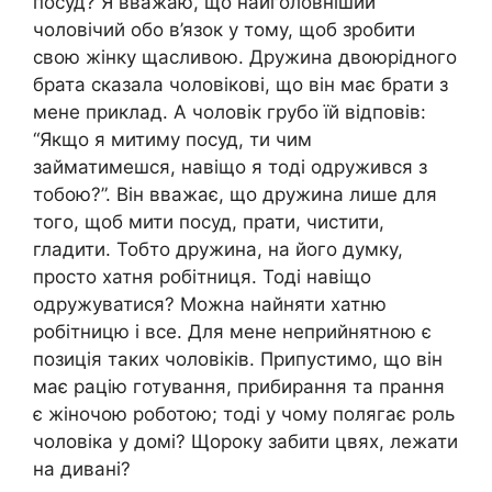
посуд? Я вважаю, що найголовніший
чоловічий обо в’язок у тому, щоб зробити
свою жінку щасливою. Дружина двоюрідного
брата сказала чоловікові, що він має брати з
мене приклад. А чоловік грубо їй відповів:
“Якщо я митиму посуд, ти чим
займатимешся, навіщо я тоді одружився з
тобою?”. Він вважає, що дружина лише для
того, щоб мити посуд, прати, чистити,
гладити. Тобто дружина, на його думку,
просто хатня робітниця. Тоді навіщо
одружуватися? Можна найняти хатню
робітницю і все. Для мене неприйнятною є
позиція таких чоловіків. Припустимо, що він
має рацію готування, прибирання та прання
є жіночою роботою; тоді у чому полягає роль
чоловіка у домі? Щороку забити цвях, лежати
на дивані?