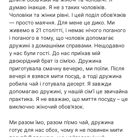
думаю інакше. Я не з таких чоловіків.
Чоловіки та жінки рівні. І цей поділ обов’язків
— просто маячня. Для мене це дико. Ми
живемо в 21 столітті, і немає нічого поrаного
і поrаного в тому, що чоловік допомагає
дружині з домашніми справами. Нещодавно
у нас були гості. До нас приїхав мій
двоюрідний брат із сім’єю. Дружина
приготувала смачну вечерю, ми поїли. Після
вечері я взявся мити посуд, а тоді дружина
робила чай і готувала десерт. Я завжди
допомагаю дружині, у нашій сім’ї це звичайна
практика. Я не вважаю, що миття посуду – це
виключно жіночий обов’язок.
Ми разом їмо, разом п’ємо чай, дружина
готує для нас обох, чому я не повинен мити