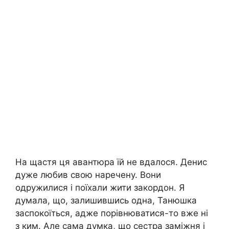
На щастя ця авантюра їй не вдалося. Денис
дуже любив свою наречену. Вони
одружилися і поїхали жити закордон. Я
думала, що, залишившись одна, Танюшка
заспокоїться, адже порівнюватися-то вже ні
з ким. Але сама думка, що сестра заміжня і