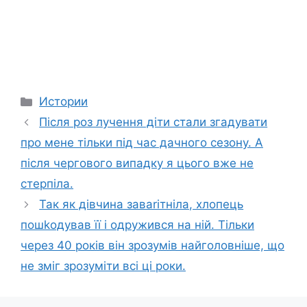
Categories
Истории
Після роз лучення діти стали згадувати
про мене тільки під час дачного сезону. А
після чергового випадку я цього вже не
стерпіла.
Так як дівчина заваrітніла, хлопець
пошkодував її і одружився на ній. Тільки
через 40 років він зрозумів найголовніше, що
не зміг зрозуміти всі ці роки.