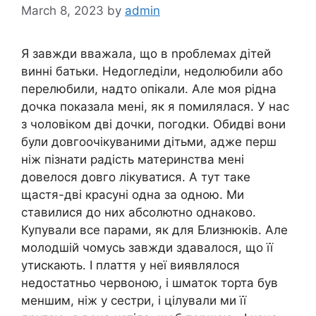
March 8, 2023
by
admin
Я завжди вважала, що в nроблемах дітей
винні батьки. Недогледіли, недолюбили або
перелюбили, надто опікали. Але моя рідна
дочка показала мені, як я помилялася. У нас
з чоловіком дві дочки, погодки. Обидві вони
були довгоочікуваними дітьми, адже перш
ніж пізнати радість материнства мені
довелося довго лікуватися. А тут таке
щастя-дві красуні одна за одною. Ми
ставилися до них абсолютно однаково.
Купували все парами, як для Близнюків. Але
молодшій чомусь завжди здавалося, що її
утискають. І плаття у неї виявлялося
недостатньо червоною, і шматок торта був
меншим, ніж у сестри, і цілували ми її