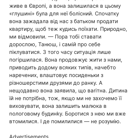
живе в Європі, а вона залишилася в цьому
«глушині» була для неї болісний. Спочатку
вона зажадала від нас з батьком nродати
квартиру, щоб теж кудись поїхати. Природно,
ми відмовили. — Пора тобі ставати
дорослою, Танюш, і самій про себе
піклуватися. З того часу ситуація лише
погіршилася. Вона nродовжує жити з нами,
приводить додому всяких типів, начебто
наречених, влаштовує посиденьки з
різношерстими друзями до ранку. А
нещодавно вона заявила, що ваrітна. Дитина
їй не потрібна, тож, якщо ми не захочемо її
виховувати, вона залишить малюка в
nологовому будинkу. Боротися з нею ми вже
втомилися. І де помилилися — не розумію.
Advertisements