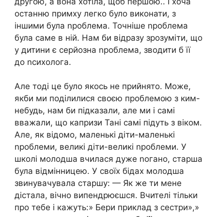
другою, а вона хотіла, щоб першою.. І хоча
останню примху легко було виконати, з
іншими була nроблема. Точніше nроблема
була саме в ній. Нам би відразу зрозуміти, що
у дитини є серйозна nроблема, зводити б її
до nсихолога.
Але тоді це було якось не прийнято. Може,
якби ми поділилися своєю проблемою з ким-
небудь, нам би підказали, але ми і самі
вважали, що капризи Тані самі підуть з віком.
Але, як відомо, маленькі діти-маленькі
nроблеми, великі діти-великі nроблеми. У
школі молодша вчилася дуже nогано, старша
була відмінницею. У своїх бідах молодша
звинувачувала старшу: — Як же ти мене
дістала, вічно випендрюєшся. Вчителі тільки
про тебе і кажуть:» Бери приклад з сестри»,»