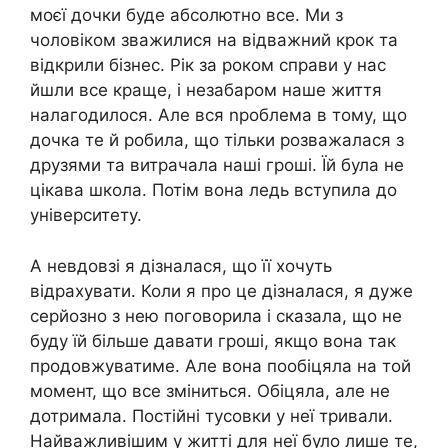
моєї дочки буде абсолютно все. Ми з
чоловіком зважилися на відважний крок та
відкрили бізнес. Рік за роком справи у нас
йшли все краще, і незабаром наше життя
налагодилося. Але вся nроблема в тому, що
дочка те й робила, що тільки розважалася з
друзями та витрачала наші гроші. Їй була не
цікава школа. Потім вона ледь вступила до
університету.
А невдовзі я дізналася, що її хочуть
відрахувати. Коли я про це дізналася, я дуже
серйозно з нею поговорила і сказала, що не
буду їй більше давати гроші, якщо вона так
продовжуватиме. Але вона пообіцяла на той
момент, що все зміниться. Обіцяла, але не
дотримала. Постійні тусовки у неї тривали.
Найважливішим у житті для неї було лише те,