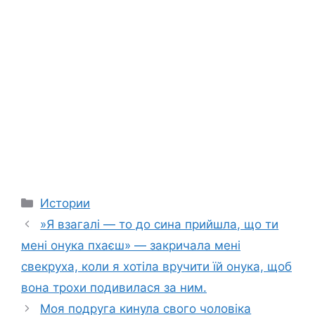
Categories
Истории
»Я взагалі — то до сина прийшла, що ти
мені онука пхаєш» — закричала мені
свекруха, коли я хотіла вручити їй онука, щоб
вона трохи подивилася за ним.
Моя подруга кинула свого чоловіка