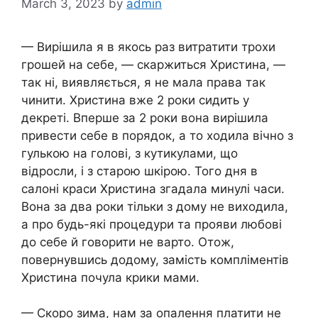
March 3, 2023
by
admin
— Вирішила я в якось раз витратити трохи
грошей на себе, — скаржиться Христина, —
так ні, виявляється, я не мала права так
чинити. Христина вже 2 роки сидить у
декреті. Вперше за 2 роки вона вирішила
привести себе в порядок, а то ходила вічно з
гулькою на голові, з кутикулами, що
відросли, і з старою шкірою. Того дня в
салоні краси Христина згадала минулі часи.
Вона за два роки тільки з дому не виходила,
а про будь-які процедури та прояви любові
до себе й говорити не варто. Отож,
повернувшись додому, замість компліментів
Христина почула крики мами.
— Скоро зима, нам за опалення платити не