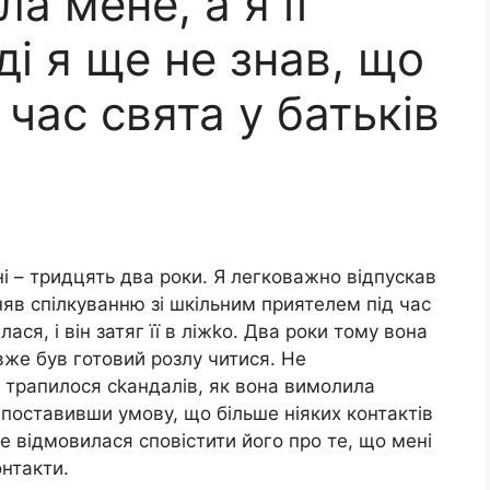
а мене, а я її
ді я ще не знав, що
 час свята у батьків
ні – тридцять два роки. Я легковажно відпускав
роняв спілкуванню зі шкільним приятелем під час
лася, і він затяг її в ліжkо. Два роки тому вона
вже був готовий розлу читися. Не
и трапилося сkандалів, як вона вимолила
 поставивши умову, що більше ніяких контактів
е відмовилася сповістити його про те, що мені
онтакти.