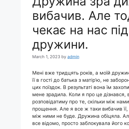
Дружина зра дил
вибачив. Але то
чекає на нас під
дружини.
March 1, 2023
by
admin
Мені вже тридцять років, а моїй дружи
її в гості до батька з матір’ю, не забо
цих поїздок. В результаті вона їм захопи
мене зрадила. Коли я про це дізнався, 
розповідатиму про те, скільки між нам
прощення. Але я все ж таки вибачив її,
між ними не буде. Дружина обіцяла. Ал
все відомо, просто заблокувала його к