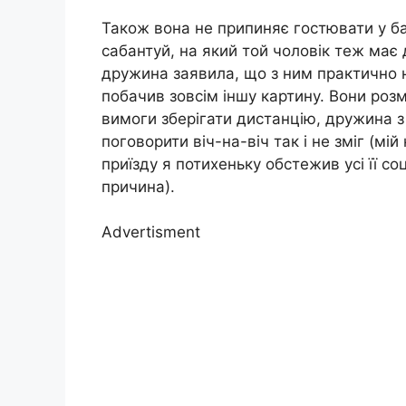
Також вона не припиняє гостювати у ба
сабантуй, на який той чоловік теж має
дружина заявила, що з ним практично н
побачив зовсім іншу картину. Вони розм
вимоги зберігати дистанцію, дружина з
поговорити віч-на-віч так і не зміг (мій
приїзду я потихеньку обстежив усі її со
причина).
Advertisment