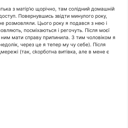
тька з матір’ю щорічно, там солідний домашній
 доступ. Повернувшись звідти минулого року,
е розмовляли. Цього року я подався з нею і
овляють, посміхаються і регочуть. Після моєї
 ним мати справу припинила. З тим чоловіком я
 недолік, через це я тепер му чу себе). Після
цмережі (так, сkорботна витівка, але в мене є