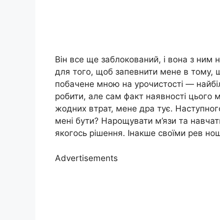
Він все ще заблокований, і вона з ним н
для того, щоб запевнити мене в тому, щ
побачене мною на урочистості — найбі
робити, але сам факт наявності цього муж
жодних втрат, мене дра тує. Наступного
мені бути? Нарощувати м’язи та навча
якогось рішення. Інакше своїми рев но
Advertisements