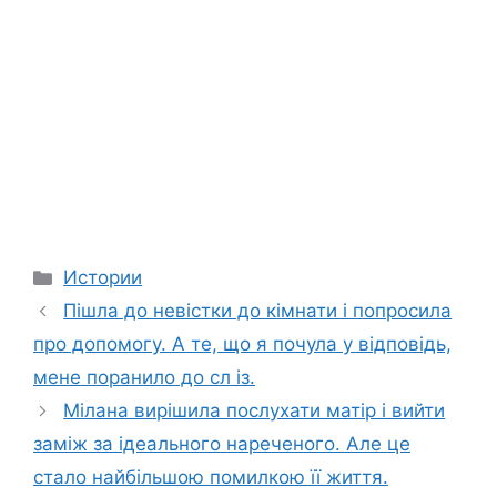
Categories
Истории
Пішла до невістки до кімнати і попросила
про допомогу. А те, що я почула у відповідь,
мене поранило до сл із.
Мілана вирішила послухати матір і вийти
заміж за ідеального нареченого. Але це
стало найбільшою помилкою її життя.