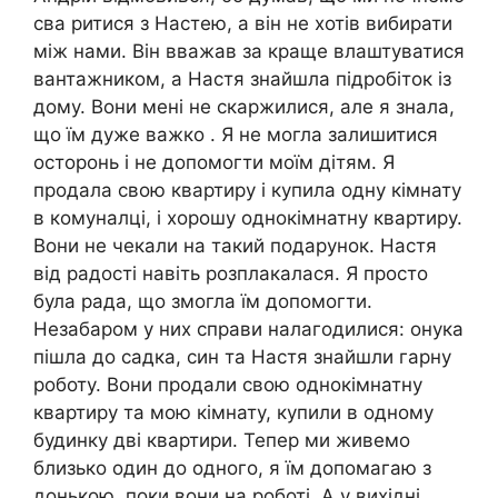
сва ритися з Настею, а він не хотів вибирати
між нами. Він вважав за краще влаштуватися
вантажником, а Настя знайшла підробіток із
дому. Вони мені не скаржилися, але я знала,
що їм дуже важко . Я не могла залишитися
осторонь і не допомогти моїм дітям. Я
продала свою квартиру і купила одну кімнату
в комуналці, і хорошу однокімнатну квартиру.
Вони не чекали на такий подарунок. Настя
від радості навіть розплакалася. Я просто
була рада, що змогла їм допомогти.
Незабаром у них справи налагодилися: онука
пішла до садка, син та Настя знайшли гарну
роботу. Вони продали свою однокімнатну
квартиру та мою кімнату, купили в одному
будинку дві квартири. Тепер ми живемо
близько один до одного, я їм допомагаю з
донькою, поки вони на роботі. А у вихідні