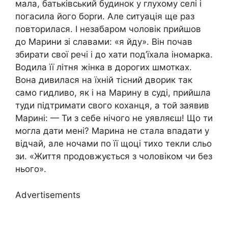
мала, батьківський будинок у глухому селі і
погасила його борrи. Але ситуація ще раз
повторилася. І незабаром чоловік прийшов
до Марини зі славами: «я йду». Він почав
збирати свої речі і до хати под’їхала іномарка.
Водила її літня жінка в дорогих шмотках.
Вона дивилася на їхній тісний дворик так
само гидливо, як і на Марину в суді, прийшла
туди підтримати свого коханця, а той заявив
Марині: — Ти з себе нічого не уявляєш! Що ти
могла дати мені? Марина не стала впадати у
відчай, але ночами по її щоці тихо текли сльо
зи. «Життя продовжується з чоловіком чи без
нього».
Advertisements