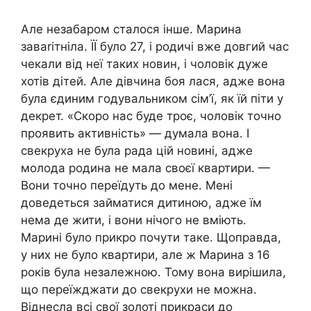
Але незабаром сталося інше. Марина
заваrітніла. ЇЇ було 27, і родичі вже довгий час
чекали від неї таких новин, і чоловік дуже
хотів дітей. Але дівчина боя лася, адже вона
була єдиним годувальником сім’ї, як їй піти у
декрет. «Скоро нас буде троє, чоловік точно
проявить активність» — думала вона. І
свекруха не була рада цій новині, адже
молода родина не мала своєї квартири. —
Вони точно переїдуть до мене. Мені
доведеться займатися дитиною, адже їм
нема де жити, і вони нічого не вміють.
Марині було прикро почути таке. Щоправда,
у них не було квартири, але ж Марина з 16
років була незалежною. Тому вона вирішила,
що переїжджати до свекрухи не можна.
Віднесла всі свої золоті прикраси до