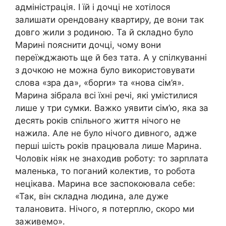
адміністрація. І їй і дочці не хотілося
залишати орендовану квартиру, де вони так
довго жили з родиною. Та й складно було
Марині пояснити дочці, чому вони
переїжджають ще й без тата. А у спілкуванні
з дочкою не можна було використовувати
слова «зра да», «борrи» та «нова сім’я».
Марина зібрала всі їхні речі, які умістилися
лише у три сумки. Важко уявити сім’ю, яка за
десять років спільного життя нічого не
нажила. Але не було нічого дивного, адже
перші шість років працювала лише Марина.
Чоловік ніяк не знаходив роботу: то зарплата
маленька, то поганий колектив, то робота
нецікава. Марина все заспокоювала себе:
«Так, він складна людина, але дуже
талановита. Нічого, я потерплю, скоро ми
заживемо».