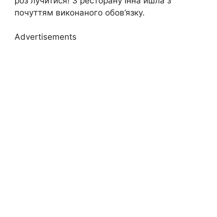
роз лучитися! З ресторану Інна йшла з
почуттям виконаного обов’язку.
Advertisements