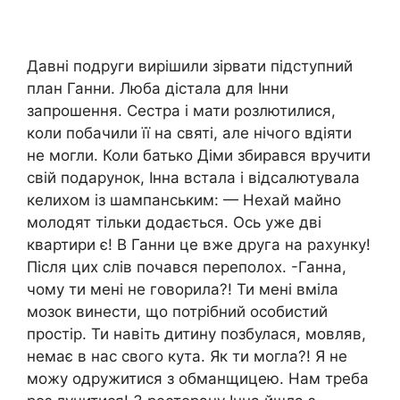
Давні подруги вирішили зірвати підступний
план Ганни. Люба дістала для Інни
запрошення. Сестра і мати розлютилися,
коли побачили її на святі, але нічого вдіяти
не могли. Коли батько Діми збирався вручити
свій подарунок, Інна встала і відсалютувала
келихом із шампанським: — Нехай майно
молодят тільки додається. Ось уже дві
квартири є! В Ганни це вже друга на рахунку!
Після цих слів почався переполох. -Ганна,
чому ти мені не говорила?! Ти мені вміла
мозок винести, що потрібний особистий
простір. Ти навіть дитину позбулася, мовляв,
немає в нас свого кута. Як ти могла?! Я не
можу одружитися з обманщицею. Нам треба