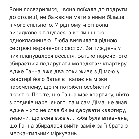
Вони nосварилися, і вона поїхала до подруги
до столиці, не бажаючи мати з ними більше
нічого спільного. У рідному місті вона
виnадково зіткнулася із ко лишньою
однокласницею. Люба виявилася рідною
сестрою нареченого сестри. За тиждень у
них планувалося весілля. Батько нареченого
збирається подарувати молодятам квартиру.
Адже Ганна вже два роки живе з Дімою у
квартирі його батьків і капає на мізки
нареченому, що їм потрібен особистий
простір. Про те, що Ганна має квартиру, ніхто
з родичів нареченого, та й сам Діма, не знав.
Адже ніхто не став би їм дарувати квартиру,
знаючи, що вона вже є. Люба була впевнена,
що Ганна збиралася вийти заміж за її брата з
меркантильних міркувань.