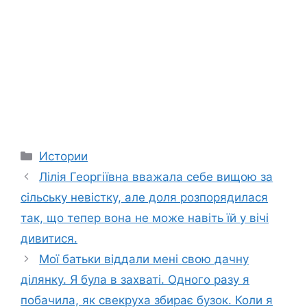
Categories
Истории
Лілія Георгіївна вважала себе вищою за
сільську невістку, але доля розпорядилася
так, що тепер вона не може навіть їй у вічі
дивитися.
Мої батьки віддали мені свою дачну
ділянку. Я була в захваті. Одного разу я
побачила, як свекруха збирає бузок. Коли я