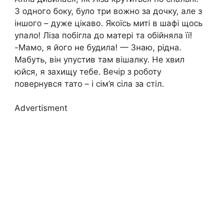
З одного боку, було три вожно за дочку, але з
іншого – дуже цікаво. Якоїсь миті в шафі щось
упало! Ліза побігла до матері та обійняла її!
-Мамо, я його не будила! — Знаю, рідна.
Мабуть, він упустив там вішалку. Не хвил
юйся, я захищу тебе. Вечір з роботу
повернувся тато – і сім’я сіла за стіл.
Advertisment