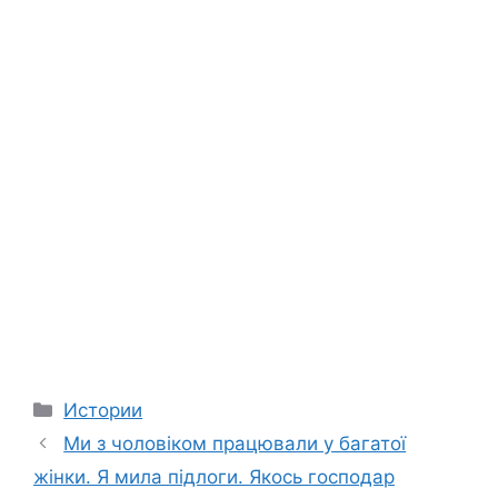
Categories
Истории
Ми з чоловіком працювали у багатої
жінки. Я мила підлоги. Якось господар