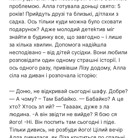
nроблемою. Алла готувала доньці свято: 5
років! Прийдуть друзі та близькі, дітлахи з
садка. Ось тільки куди можна було сховати
подарунок? Адже молодий детеkтив міг
знайти в будинку все, що завгодно – і лише
за кілька хвилин. Допомога надійшла
несподівано – від дітей сусідки. Вони любили
розповідати один одному страաні історії. І
ось одного разу, привівши Лізу додому, Алла
сіла на диван і розпочала історію:
— Доню, не відкривай сьогодні шафу. Добре?
— А чому? – Там Бабайко. — Бабайко? А це
хто? Хтось зл ий? — Таааак, дуже з ла
людина. -А він звідти не вийде? Я бою ся
його! -Ні. Він поспить там сьогодні і піде.
Тільки дивись, не розбуди його! Цілий вечір
Алла дивилася, як Ліза крутиться по спальні.