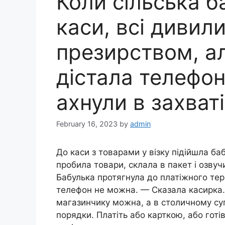
Коли сільська б
каси, всі дивили
презирством, ал
дістала телефон
ахнули в захваті
February 16, 2023
by
admin
До каси з товарами у візку підійшла б
пробила товари, склала в пакет і озвуч
Бабулька протягнула до платіжного тер
телефон не можна. — Сказала касирка.
магазинчику можна, а в столичному су
порядки. Платіть або карткою, або готі