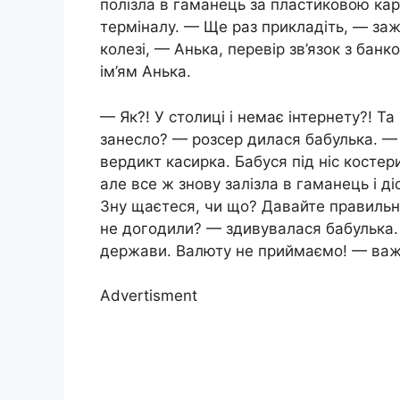
полізла в гаманець за пластиковою кар
терміналу. — Ще раз прикладіть, — заж
колезі, — Анька, перевір зв’язок з бан
ім’ям Анька.
— Як?! У столиці і немає інтернету?! Т
занесло? — розсер дилася бабулька. —
вердикт касирка. Бабуся під ніс костери
але все ж знову залізла в гаманець і д
Зну щаєтеся, чи що? Давайте правильні
не догодили? — здивувалася бабулька.
держави. Валюту не приймаємо! — важ
Advertisment