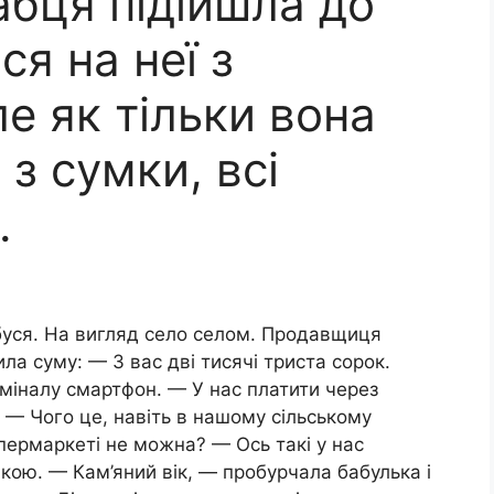
абця підійшла до
ся на неї з
е як тільки вона
 з сумки, всі
.
абуся. На вигляд село селом. Продавщиця
ила суму: — З вас дві тисячі триста сорок.
міналу смартфон. — У нас платити через
 — Чого це, навіть в нашому сільському
пермаркеті не можна? — Ось такі у нас
вкою. — Кам’яний вік, — пробурчала бабулька і