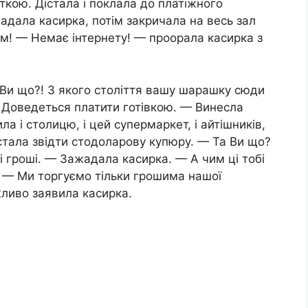
ткою. Дістала і поклала до платіжного
адала касирка, потім закричала на весь зал
ком! — Немає інтернету! — проорала касирка з
а Ви що?! З якого століття вашу шарашку сюди
 Доведеться платити готівкою. — Винесла
ла і столицю, і цей супермаркет, і айтішників,
істала звідти стодоларову купюру. — Та Ви що?
 гроші. — Зажадала касирка. — А чим ці тобі
 — Ми торгуємо тільки грошима нашої
ливо заявила касирка.