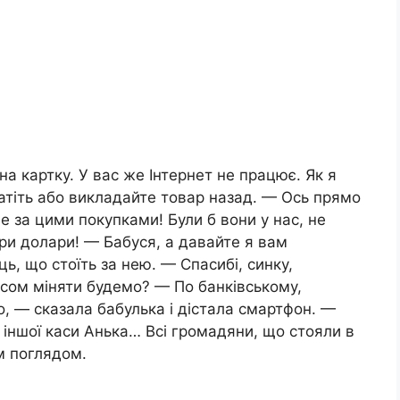
а картку. У вас же Інтернет не працює. Як я
атіть або викладайте товар назад. — Ось прямо
ме за цими покупками! Були б вони у нас, не
ери долари! — Бабуся, а давайте я вам
ь, що стоїть за нею. — Спасибі, синку,
рсом міняти будемо? — По банківському,
о, — сказала бабулька і дістала смартфон. —
з іншої каси Анька… Всі громадяни, що стояли в
м поглядом.