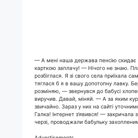
— А мені наша держава пенсію скидає н
карткою заплачу! — Нічого не знаю. Пл
розбіглася. Я зі свого села приїхала са
тяглася б я в вашу допотопну лавку. Б
розміняю, — звернувся до бабусі хлопец
виручив. Давай, міняй. — А за яким ку
звичайно. Зараз у них на сайті уточним
Галка! Інтернет з’явився! — закричала 
черзі, проводжали бабульку захоплени
Advertisements