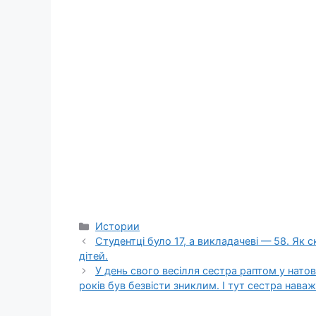
Categories
Истории
Студентці було 17, а викладачеві — 58. Як 
дітей.
У день свого весілля сестра раптом у нато
років був безвісти зниклим. І тут сестра нава