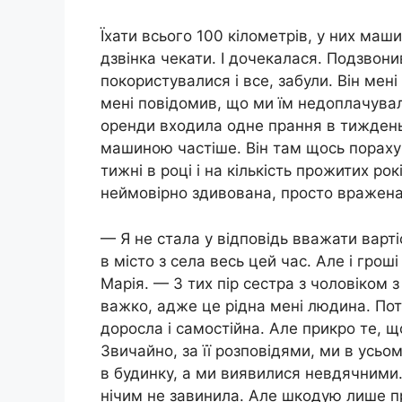
Їхати всього 100 кілометрів, у них маш
дзвінка чекати. І дочекалася. Подзвонив
покористувалися і все, забули. Він мені
мені повідомив, що ми їм недоплачували
оренди входила одне прання в тиждень
машиною частіше. Він там щось пораху
тижні в році і на кількість прожитих рок
неймовірно здивована, просто вражена
— Я не стала у відповідь вважати вартіс
в місто з села весь цей час. Але і гро
Марія. — З тих пір сестра з чоловіком 
важко, адже це рідна мені людина. Поті
доросла і самостійна. Але прикро те, 
Звичайно, за її розповідями, ми в усьо
в будинку, а ми виявилися невдячними.
нічим не завинила. Але шкодую лише пр