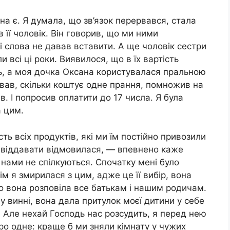
ина є. Я думала, що зв’язок перервався, стала
 її чоловік. Він говорив, що ми ними
 і слова не давав вставити. А ще чоловік сестри
 всі ці роки. Виявилося, що в їх вартість
, а моя дочка Оксана користувалася пральною
вав, скільки коштує одне прання, помножив на
ів. І попросив оплатити до 17 числа. Я була
 цим.
ть всіх продуктів, які ми їм постійно привозили
ші віддавати відмовилася, — впевнено каже
з нами не спілкуються. Спочатку мені було
м я змирилася з цим, адже це її вибір, вона
що вона розповіла все батькам і нашим родичам.
му винні, вона дала притулок моєї дитини у себе
 Але нехай Господь нас розсудить, я перед нею
о одне: краще б ми зняли кімнату у чужих