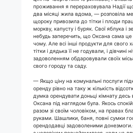
проживання я перераховувала Надії щом
два місяці жила вдома, — розповіла ме
щороку привозила до тітки і плоди праці
моркву, капусту і буряк. Свої яблука і з
небудь заперечить, що Оксана сама це в
чому. Але всі інші продукти для свого 
тітки і дядька її не годували, і дівчині н
задоволенням обдаровували своїх місь
свого городу та саду.
— Якщо ціну на комунальні послуги підн
оренду рівно на таку ж кількість відсотк
думка орендувати доньці кімнату десь в
Оксана під наглядом була. Якось спокійн
разом зі своїм чоловіком, на правах бла
руками. Шашлики, баня, повні сумки гос
орендодавці задоволеними донезмоги.-
з чоловіком познайомилася, коли на дру