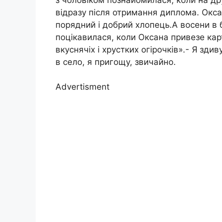
відразу після отримання диплома. Оксан
порядний і добрий хлопець.А восени в 
поцікавилася, коли Оксана привезе карт
вкуснячіх і хрустких огірочків».- Я зд
в село, я пригощу, звичайно.
Advertisment