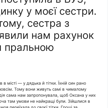
инку у моєї сестри.
тому, сестра з
’явили нам рахунок
я пральною
 в місті — у дядька й тітки. Їхній син рано
 зовсім. Тому вони живуть самі в чималому
адія сама нам запропонувала, щоб Оксана у них
хоча там умови не найкращі були. Зійшлися в
 моя переїхала до своєї тітки. Гроші за