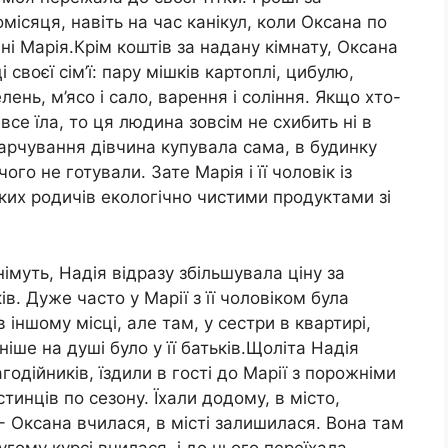
ісяця, навіть на час канікул, коли Оксана по
ні Марія.Крім коштів за надану кімнату, Оксана
 своєї сім’ї: пару мішків картоплі, цибулю,
елень, м’ясо і сало, варення і соління. Якщо хто-
се їла, то ця людина зовсім не схибить ні в
харчування дівчина купувала сама, в будинку
ічого не готували. Зате Марія і її чоловік із
ких родичів екологічно чистими продуктами зі
імуть, Надія відразу збільшувала ціну за
ів. Дуже часто у Марії з її чоловіком була
 іншому місці, але там, у сестри в квартирі,
іше на душі було у її батьків.Щоліта Надія
годійників, їздили в гості до Марії з порожніми
тинців по сезону. Їхали додому, в місто,
 Оксана вчилася, в місті залишилася. Вона там
гому курсі вчилася, і до нього переїхала