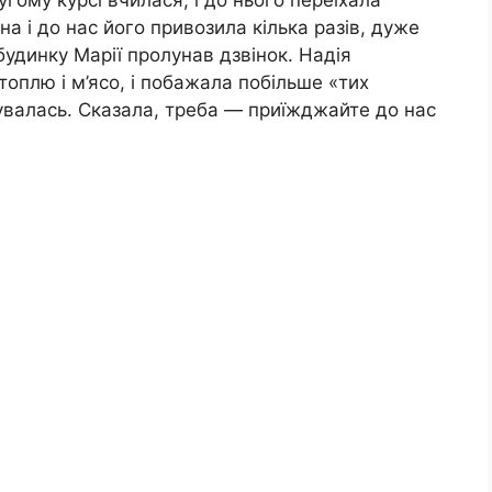
а і до нас його привозила кілька разів, дуже
будинку Марії пролунав дзвінок. Надія
оплю і м’ясо, і побажала побільше «тих
ивувалась. Сказала, треба — приїжджайте до нас