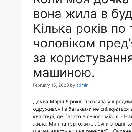
вона жила в буд
Кілька років по 
чоловіком пред
за користуванн
машиною.
February 15, 2023
by
admin
Дочка Марія 5 років прожила у її родичів
одружився і з батьками не спілкується
квартирі, де багато вільного місця.- Н
жила. Ми і на гуртожиток були згодні, 
ціні на чверть нижче ринкової, і Оксана