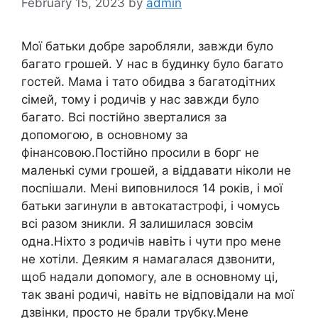
February 15, 2023
by
admin
Мої батьки добре заробляли, завжди було
багато грошей. У нас в будинку було багато
гостей. Мама і тато обидва з багатодітних
сімей, тому і родичів у нас завжди було
багато. Всі постійно зверталися за
допомогою, в основному за
фінансовою.Постійно просили в борг не
маленькі суми грошей, а віддавати ніколи не
поспішали. Мені виповнилося 14 років, і мої
батьки загинули в автокатастрофі, і чомусь
всі разом зникли. Я залишилася зовсім
одна.Ніхто з родичів навіть і чути про мене
не хотіли. Деяким я намагалася дзвонити,
щоб надали допомогу, але в основному ці,
так звані родичі, навіть не відповідали на мої
дзвінки, просто не брали трубку.Мене