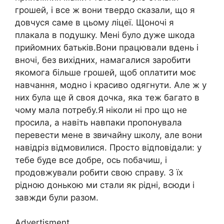
грошей, і все ж вони твердо сказали, що я
довчуся саме в цьому ліцеї. Щоночі я
плакала в подушку. Мені було дуже шкода
прийомних батьків.Вони працювали вдень і
вночі, без вихідних, намагалися заробити
якомога більше грошей, щоб оплатити моє
навчання, модно і красиво одягнути. Але ж у
них була ще й своя дочка, яка теж багато в
чому мала потребу.Я ніколи ні про що не
просила, а навіть навпаки пропонувала
перевести мене в звичайну школу, але вони
навідріз відмовилися. Просто відповідали: у
тебе буде все добре, ось побачиш, і
продовжували робити свою справу. З їх
рідною донькою ми стали як рідні, всюди і
завжди були разом.
Advertisment