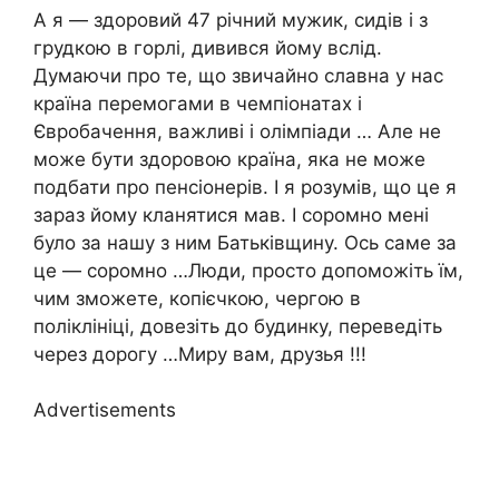
А я — здоровий 47 річний мужик, сидів і з
грудкою в горлі, дивився йому вслід.
Думаючи про те, що звичайно славна у нас
країна перемогами в чемпіонатах і
Євробачення, важливі і олімпіади … Але не
може бути здоровою країна, яка не може
подбати про пенсіонерів. І я розумів, що це я
зараз йому кланятися мав. І соромно мені
було за нашу з ним Батьківщину. Ось саме за
це — соромно …Люди, просто допоможіть їм,
чим зможете, копієчкою, чергою в
поліклініці, довезіть до будинку, переведіть
через дорогу …Миру вам, друзья !!!
Advertisements