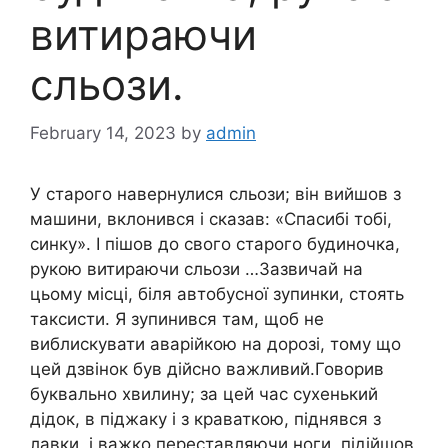
витираючи
сльози.
February 14, 2023
by
admin
У старого навернулися сльози; він вийшов з
машини, вклонився і сказав: «Спасибі тобі,
синку». І пішов до свого старого будиночка,
рукою витираючи сльози …Зазвичай на
цьому місці, біля автобусної зупинки, стоять
таксисти. Я зупинився там, щоб не
виблискувати аварійкою на дорозі, тому що
цей дзвінок був дійсно важливий.Говорив
буквально хвилину; за цей час сухенький
дідок, в піджаку і з краваткою, піднявся з
лавки, і важко переставляючи ноги, підійшов