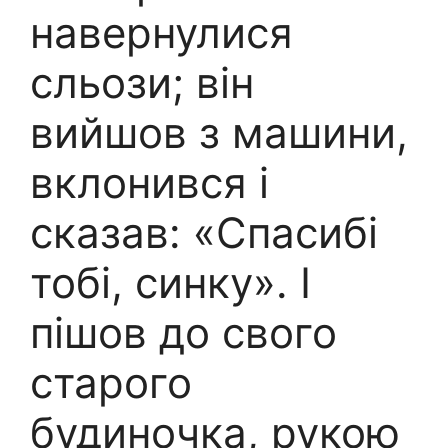
навернулися
сльози; він
вийшов з машини,
вклонився і
сказав: «Спасибі
тобі, синку». І
пішов до свого
старого
будиночка, рукою