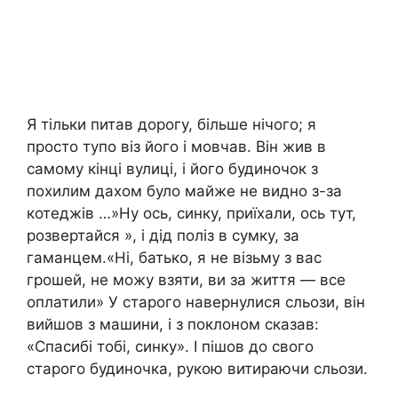
Я тільки питав дорогу, більше нічого; я
просто тупо віз його і мовчав. Він жив в
самому кінці вулиці, і його будиночок з
похилим дахом було майже не видно з-за
котеджів …»Ну ось, синку, приїхали, ось тут,
розвертайся », і дід поліз в сумку, за
гаманцем.«Ні, батько, я не візьму з вас
грошей, не можу взяти, ви за життя — все
оплатили» У старого навернулися сльози, він
вийшов з машини, і з поклоном сказав:
«Спасибі тобі, синку». І пішов до свого
старого будиночка, рукою витираючи сльози.