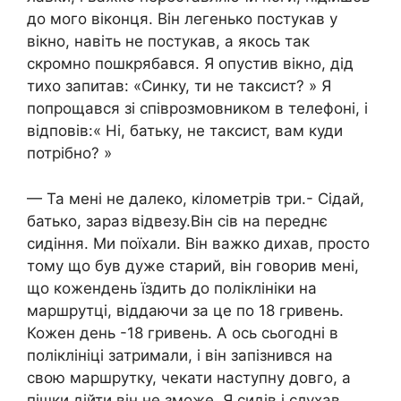
до мого віконця. Він легенько постукав у
вікно, навіть не постукав, а якось так
скромно пошкрябався. Я опустив вікно, дід
тихо запитав: «Синку, ти не таксист? » Я
попрощався зі співрозмовником в телефоні, і
відповів:« Ні, батьку, не таксист, вам куди
потрібно? »
— Та мені не далеко, кілометрів три.- Сідай,
батько, зараз відвезу.Він сів на переднє
сидіння. Ми поїхали. Він важко дихав, просто
тому що був дуже старий, він говорив мені,
що кожендень їздить до поліклініки на
маршрутці, віддаючи за це по 18 гривень.
Кожен день -18 гривень. А ось сьогодні в
поліклініці затримали, і він запізнився на
свою маршрутку, чекати наступну довго, а
пішки дійти він не зможе. Я сидів і слухав