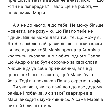
прийшов, а Павла вдома не виявилося. — Що
ж ти не попередив? Павло ще на роботі, —
повідомила Марія.
— А я не до нього, я до тебе. Не можу більше
мовчати, але розумію, що Павло тебе не
гідний. Він не може дати тобі те, що можу я.
Я тебе зроблю найщасливішою, тільки скажи
і я все віддам тобі. Марія прогнала Андрія з
квартири, сказала, що любить одного Павла і
що Андрію має бути соромно за свої слова.
Андрій відчув себе приниженим, але від
цього ще більше захотів, щоб Марія була
його. Тоді він покликав Павла окремо в кафе.
— Ти уявляєш, як-то прийшов до вас додому
раніше і побачив, як з твоєї квартири від
Марії виходить мужик якийсь. А сама Марія в
нижній білизні стояла.