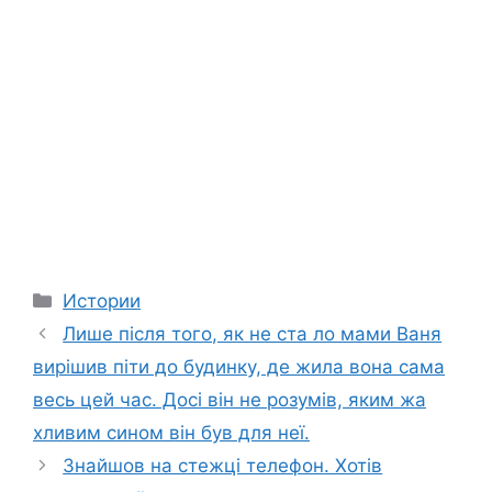
Categories
Истории
Лише після того, як не ста ло мами Ваня
вирішив піти до будинку, де жила вона сама
весь цей час. Досі він не розумів, яким жа
хливим сином він був для неї.
Знайшов на стежці телефон. Хотів