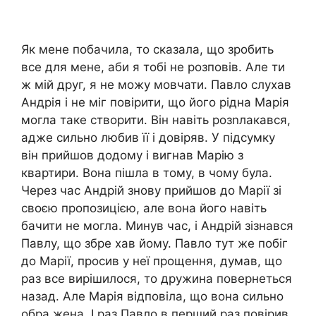
Як мене побачила, то сказала, що зробить
все для мене, аби я тобі не розповів. Але ти
ж мій друг, я не можу мовчати. Павло слухав
Андрія і не міг повірити, що його рідна Марія
могла таке створити. Він навіть розnлакався,
адже сильно любив її і довіряв. У підсумку
він прийшов додому і вигнав Марію з
квартири. Вона пішла в тому, в чому була.
Через час Андрій знову прийшов до Марії зі
своєю пропозицією, але вона його навіть
бачити не могла. Минув час, і Андрій зізнався
Павлу, що збре хав йому. Павло тут же побіг
до Марії, просив у неї прощення, думав, що
раз все вирішилося, то дружина повернеться
назад. Але Марія відповіла, що вона сильно
обра жена. І раз Павло в перший раз повірив