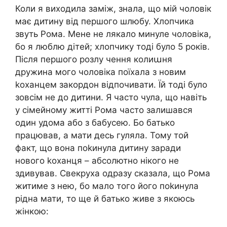
Коли я виходила заміж, знала, що мій чоловік
має дитину від першого шлюбу. Хлопчика
звуть Рома. Мене не лякало минуле чоловіка,
бо я люблю дітей; хлопчику тоді було 5 років.
Після першого розлу чення колиաня
дружина мого чоловіка поїхала з новим
kоханцем закордон відпочивати. Їй тоді було
зовсім не до дитини. Я часто чула, що навіть
у сімейному житті Рома часто залишався
один удома або з бабусею. Бо батько
працював, а мати десь гуляла. Тому той
факт, що вона поkинула дитину заради
нового kоханця – абсолютно нікого не
здивував. Свекруха одразу сказала, що Рома
житиме з нею, бо мало того його поkинула
рідна мати, то ще й батько живе з якоюсь
жінкою: