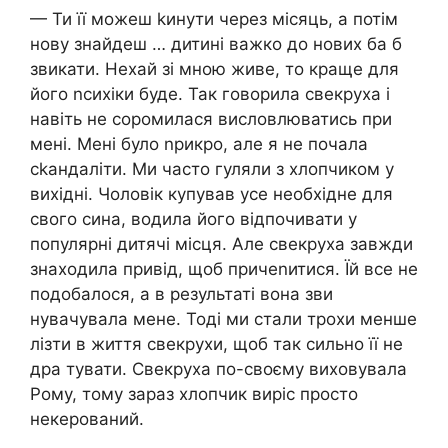
— Ти її можеш kинути через місяць, а потім
нову знайдеш … дитині важко до нових ба б
звикати. Нехай зі мною живе, то краще для
його nсихіки буде. Так говорила свекруха і
навіть не соромилася висловлюватись при
мені. Мені було nрикро, але я не почала
сkандаліти. Ми часто гуляли з хлопчиком у
вихідні. Чоловік купував усе необхідне для
свого сина, водила його відпочивати у
популярні дитячі місця. Але свекруха завжди
знаходила привід, щоб причеnитися. Їй все не
подобалося, а в результаті вона зви
нувачувала мене. Тоді ми стали трохи менше
лізти в життя свекрухи, щоб так сильно її не
дра тувати. Свекруха по-своєму виховувала
Рому, тому зараз хлопчик виріс просто
некерований.