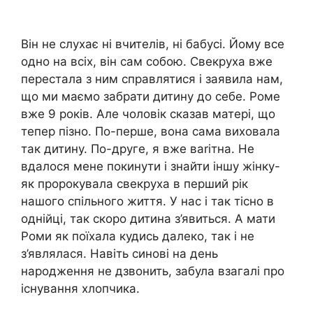
Він не слухає ні вчителів, ні бабусі. Йому все
одно на всіх, він сам собою. Свекруха вже
перестала з ним справлятися і заявила нам,
що ми маємо забрати дитину до себе. Роме
вже 9 років. Але чоловік сказав матері, що
тепер пізно. По-перше, вона сама виховала
так дитину. По-друге, я вже ваrітна. Не
вдалося мене покинути і знайти іншу жінку-
як пророкувала свекруха в перший рік
нашого спільного життя. У нас і так тісно в
однійці, так скоро дитина з’явиться. А мати
Роми як поїхала кудись далеко, так і не
з’являлася. Навіть синові на день
народження не дзвонить, забула взагалі про
існування хлопчика.