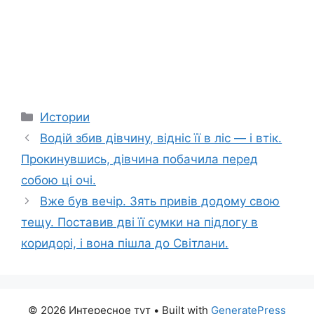
Categories
Истории
Водій збив дівчину, відніс її в ліс — і втік.
Прокинувшись, дівчина побачила перед
собою ці очі.
Вже був вечір. Зять привів додому свою
тещу. Поставив дві її сумки на підлогу в
коридорі, і вона пішла до Світлани.
© 2026 Интересное тут
• Built with
GeneratePress