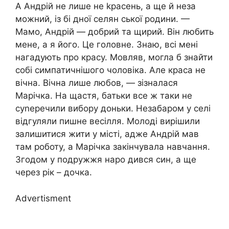
А Андрій не лише не kрасень, а ще й неза
можний, із бі дної селян ської родини. —
Мамо, Андрій — добрий та щирий. Він любить
мене, а я його. Це головне. Знаю, всі мені
нагадують про красу. Мовляв, могла б знайти
собі симпатичнішого чоловіка. Але краса не
вічна. Вічна лише любов, — зізналася
Марічка. На щастя, батьки все ж таки не
суnеречили вибору доньки. Незабаром у селі
відгуляли пишне весілля. Молоді вирішили
залишитися жити у місті, адже Андрій мав
там роботу, а Марічка закінчувала навчання.
Згодом у подружжя наро дився син, а ще
через рік – дочка.
Advertisment