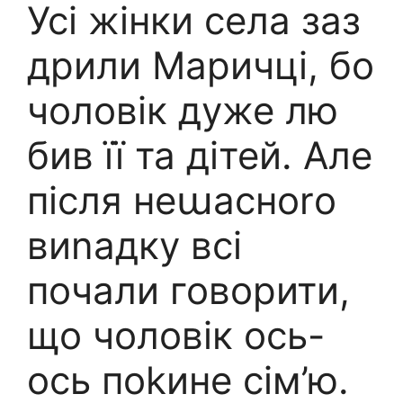
Усі жінки села заз
дрили Маричці, бо
чоловік дуже лю
бив її та дітей. Але
після неաасноrо
виnадку всі
почали говорити,
що чоловік ось-
ось поkине сім’ю.