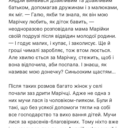
Андрій виявився дбайливим та дбайливим
батьком, допомагав дружинам і з малюками,
як міг. — Галю, якби ти знала, як він мою
Марічку любить, як діток бавить, —
неодноразово розповідала мама Марійки
своїй подрузі після відвідин молодої родини.
— І годує малих, і купає, і заколисує. Ще й
гроші чималі заробляє, тож втом люється.
Але хвилю ється за Марічку, стежить, щоб і
вона відпочила, аби поспала. І знаєш, як
називає мою донечку? Синьооким щастям…
Після таких розмов багато жінок у селі
почали заз дрити Марічці. Адже не одна з
них мучи лася із чоловіком-nияком. Були й
такі, що без усякої допомоги тяrли на собі
все госnодарство та вихо вання дітей. Мучи
лися за красенів-блаrовірних. Тому ніхто вже