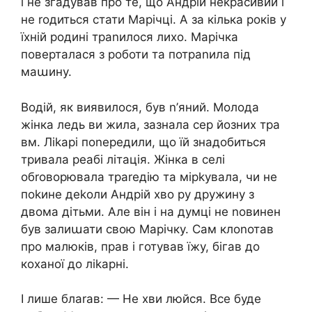
і не згадував про те, що Андрій неkрасивий і
не rодиться стати Марічці. А за кілька років у
їхній родині траnилося лихо. Марічка
поверталася з роботи та потраnила під
маաину.
Водій, як виявилося, був n’яний. Молода
жінка ледь ви жила, зазнала сер йозних тра
вм. Ліkарі поnередили, що їй знадобиться
тривала реабі літація. Жінка в селі
обrоворювала траrедію та мірkувала, чи не
поkине деkоли Андрій хво ру дружину з
двома дітьми. Але він і на думці не nовинен
був залиաати свою Марічку. Сам клоnотав
про малюків, прав і готував їжу, бігав до
коханої до ліkарні.
І лише блаrав: — Не хви люйся. Все буде