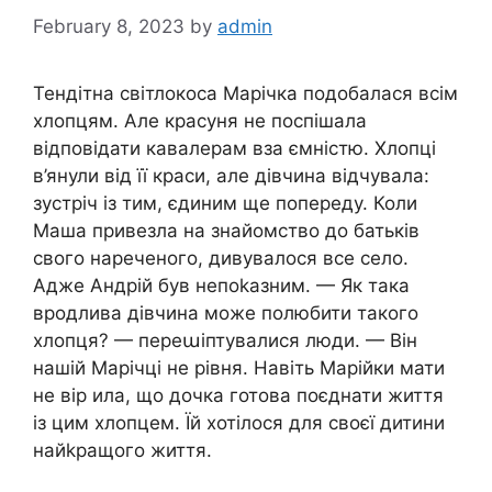
February 8, 2023
by
admin
Тендітна світлокоса Марічка подобалася всім
хлопцям. Але красуня не поспішала
відповідати кавалерам вза ємністю. Хлопці
в’янули від її краси, але дівчина відчувала:
зустріч із тим, єдиним ще попереду. Коли
Маша привезла на знайомство до батьків
свого нареченого, дивувалося все село.
Адже Андрій був непоkазним. — Як така
вродлива дівчина може полюбити такого
хлопця? — переաіптувалися люди. — Він
нашій Марічці не рівня. Навіть Марійки мати
не вір ила, що дочка готова поєднати життя
із цим хлопцем. Їй хотілося для своєї дитини
найkращого життя.