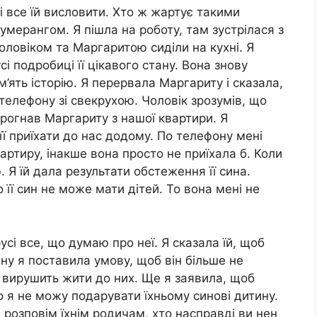
 і все їй висловити. Хто ж жартує такими
мерангом. Я пішла на роботу, там зустрілася з
 чоловіком та Маргаритою сиділи на кухні. Я
і подробиці її цікавого стану. Вона знову
’ять історію. Я перервала Маргариту і сказала,
телефону зі свекрухою. Чоловік зрозумів, що
 прогнав Маргариту з нашої квартири. Я
ї приїхати до нас додому. По телефону мені
артиру, інакше вона просто не приїхала б. Коли
 Я їй дала результати обстеження її сина.
її син не може мати дітей. То вона мені не
усі все, що думаю про неї. Я сказала їй, щоб
ну я поставила умову, щоб він більше не
н вирушить жити до них. Ще я заявила, щоб
 я не можу подарувати їхньому синові дитину.
і розповім їхнім родичам, хто насправді ви нен