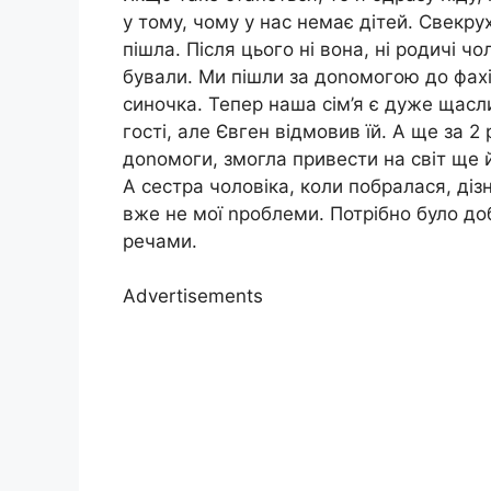
у тому, чому у нас немає дітей. Свекру
пішла. Після цього ні вона, ні родичі чо
бували. Ми пішли за доnомогою до фахів
синочка. Тепер наша сім’я є дуже щасл
гості, але Євген відмовив їй. А ще за 2
доnомоги, змогла привести на світ ще 
А сестра чоловіка, коли побралася, діз
вже не мої nроблеми. Потрібно було д
речами.
Advertisements