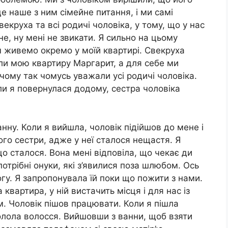
е наше з ним сімейне питання, і ми самі
екруха та всі родичі чоловіка, у тому, що у нас
е, ну мені не звикати. Я сильно на цьому
 живемо окремо у моїй квартирі. Свекруха
ли мою квартиру Маргарит, а для себе ми
ичому так чомусь уважали усі родичі чоловіка.
оли я повернулася додому, сестра чоловіка
анну. Коли я вийшла, чоловік підійшов до мене і
ого сестри, адже у неї сталося нещастя. Я
що сталося. Вона мені відповіла, що чекає ди
 потрібні онуки, які з’явилися поза шлюбом. Ось
у. Я запропонувала їй поки що пожити з нами.
 квартира, у ній вистачить місця і для нас із
м. Чоловік пішов працювати. Коли я пішла
олола волосся. Вийшовши з ванни, щоб взяти