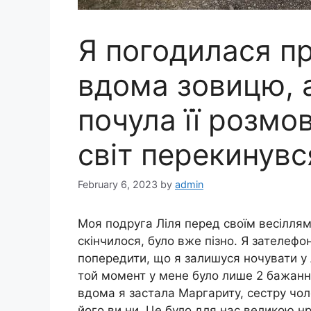
Я погодилася пр
вдома зовицю, 
почула її розмо
світ перекинувс
February 6, 2023
by
admin
Моя подруга Ліля перед своїм весіллям
скінчилося, було вже пізно. Я зателефо
попередити, що я залишуся ночувати у 
той момент у мене було лише 2 бажанн
вдома я застала Маргариту, сестру чоло
його ви ни. Це було для нас великою н