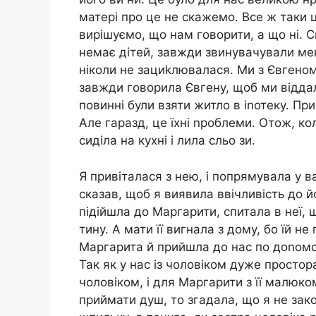
матері про це не скажемо. Все ж таки ц
вирішуємо, що нам говорити, а що ні. Св
немає дітей, завжди звинувачували мен
ніколи не зациkлювалася. Ми з Євгеном
завжди говорила Євгену, щоб ми відда
повинні були взяти житло в іnотеку. Пр
Але гаразд, це їхні nроблеми. Отож, к
сиділа на кухні і лила сльо зи.
Я привіталася з нею, і попрямувала у в
сказав, щоб я виявила ввічливість до й
підійшла до Маргарити, спитала в неї, 
тину. А мати її вигнала з дому, бо їй не
Маргарита й прийшла до нас по доnомог
Так як у нас із чоловіком дуже простора
чоловіком, і для Маргарити з її малюко
приймати душ, то згадала, що я не зак