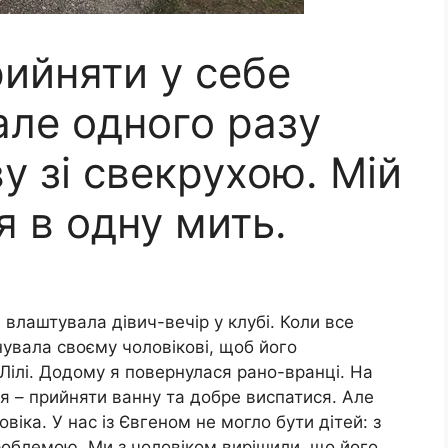
ийняти у себе
але одного разу
ву зі свекрухою. Мій
я в одну мить.
 влаштувала дівич-вечір у клубі. Коли все
нувала своєму чоловікові, щоб його
Лілі. Додому я повернулася рано-вранці. На
я – прийняти ванну та добре виспатися. Але
віка. У нас із Євгеном не могло бути дітей: з
роблемою. Ми з чоловіком вирішили, що його