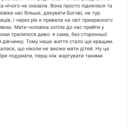
ха нічого не сказала. Вона просто піднялася та
ловіка нас більше, дякувати Богові, не тур
ців, і через рік я привела на світ прекрасного
ивою. Мати чоловіка хотіла до нас прийти у
 роки трапилося диво: я сама, без сторонньої
й дівчинку. Тому наше життя стало ще кращим.
налася, що ніколи не зможе мати дітей. Ну це
обре подумати, перш ніж жартувати такими