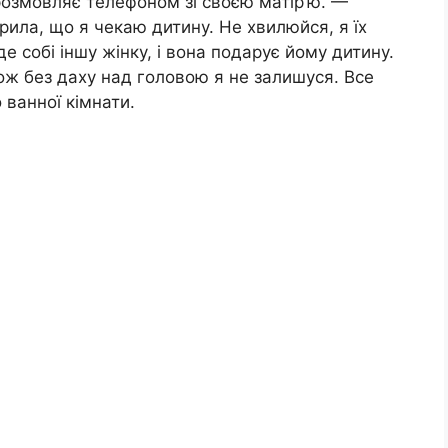
 розмовляє телефоном зі своєю матір’ю. —
рила, що я чекаю дитину. Не хвилюйся, я їх
де собі іншу жінку, і вона подарує йому дитину.
тож без даху над головою я не залишуся. Все
 ванної кімнати.