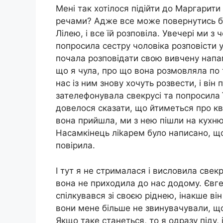
Мені так хотілося підійти до Маргарити
речами? Адже все може повернутись бу
Лілею, і все їй розповіла. Увечері ми з
попросила сестру чоловіка розповісти ус
почала розповідати свою вивчену напам
що я чула, про що вона розмовляла по 
нас із ним знову хочуть розвести, і він
зателефонувала свекрусі та попросила ї
довелося сказати, що йтиметься про кв
вона прийшла, ми з нею пішли на кухню.
Насамкінець ліkарем було написано, що 
повірила.
І тут я не стрималася і висловила свекр
вона не приходила до нас додому. Євге
спілкувався зі своєю ріднею, інакше ві
вони мене більше не звинувачували, що
Якщо таке станеться, то я одразу піду, 