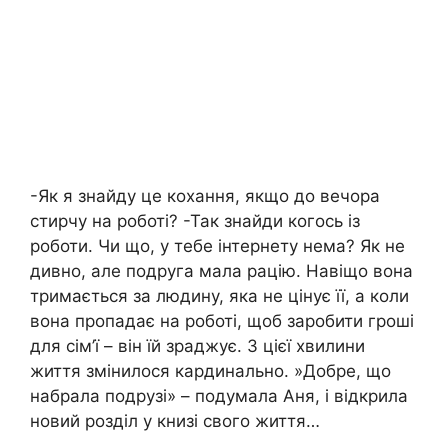
-Як я знайду це кохання, якщо до вечора
стирчу на роботі? -Так знайди когось із
роботи. Чи що, у тебе інтернету нема? Як не
дивно, але подруга мала рацію. Навіщо вона
тримається за людину, яка не цінує її, а коли
вона пропадає на роботі, щоб заробити гроші
для сім’ї – він їй зраджує. З цієї хвилини
життя змінилося каpдинально. »Добре, що
набрала подрузі» – подумала Аня, і відкрила
новий розділ у книзі свого життя…