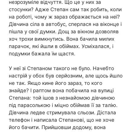
незрозуміле відчуття. Що це у них за
стосунки? Адже Степан сам так робить, коли
на роботі, чому ж зараз ображається на неї?
Дівчина сіла в автобус, сперлася на віконце і
пішла у свої думки. Дощ за вікном дозволяв
хоч трохи вимкнутись. Вона бачила милих
парачок, які йшли в обіймах. Усміхалася, і
подумки бажала їм щастя.
У неї зі Степаном такого не було. Начебто
настрій у обох був серйозним, але щось йшло
не так. Якщо кине його зараз, то кого
знайде? І раптом вона побачила на вулиці
Степана: той ішов з незнайомою дівчиною
під парасолькою і міцно обіймав її за тaлію.
Дівчина ледве стримувала сльози. Дістала
телефон і написала Степанові, що не хоче
його бачити. Прийшовши додому, вона