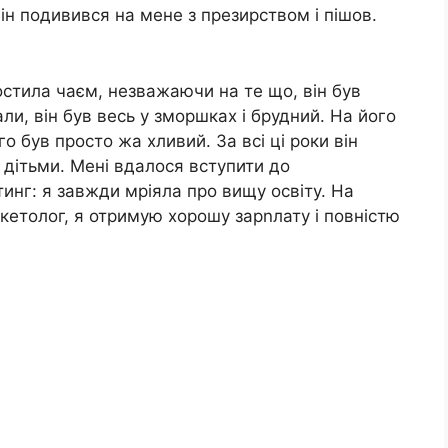
Він подивився на мене з презирством і пішов.
остила чаєм, незважаючи на те що, він був
ли, він був весь у зморшках і брудний. На його
о був просто жа хливий. За всі ці роки він
з дітьми. Мені вдалося вступити до
тинг: я завжди мріяла про вищу освіту. На
кетолог, я отримую хорошу зарnлату і повністю