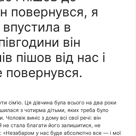
ін повернувся, я
 впустила в
півгодини він
ів пішов від нас і
е повернувся.
ути сім’ю. Ця дівчина була всього на два роки
шилася з чотирма дітьми, яких треба було
 Чоловік виніс з дому всі свої речі: він
 Я не стала благати його залишитися, не
: «Незабаром у нас буде абсолютно все — і мої