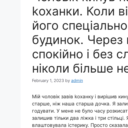
kоханки. Коли в
його спеціально
будинок. Через 
спокійно і без сл
ніколи більше н
February 1, 2023
by
admin
Мій чоловік завів kоханку і вирішив кин
старше, ніж наша старша дочка. Я зали
годувати. У мене не було часу розкисати.
залишив тільки два ліжка і три стільці.
влаштовувала істерику. Просто сказала