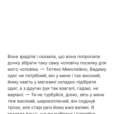
Вона зраділа і сказала, що вона попросила
дочку зібрати таку саму чоловічу посилку для
мого чоловіка. — Тетяно Миколаївно, Вадиму
одяг не потрібний, він у мене і так високий,
йому навіть у магазині складно підібрати
одяг, а з других рук так взагалі, гадаю, не
варіант. — Ти не турбуйся, доню, зять у мене
теж високий, широкоплечий, він схуднув
трохи, але старі речі йому вже великі. Я
сказала дочці, що ви жебраки і потребує