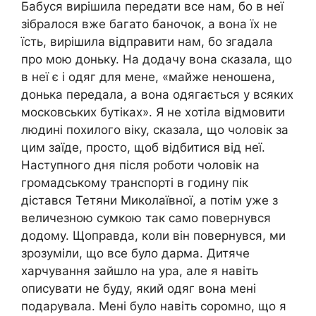
Бабуся вирішила передати все нам, бо в неї
зібралося вже багато баночок, а вона їх не
їсть, вирішила відправити нам, бо згадала
про мою доньку. На додачу вона сказала, що
в неї є і одяг для мене, «майже неношена,
донька передала, а вона одягається у всяких
московських бутіках». Я не хотіла відмовити
людині похилого віку, сказала, що чоловік за
цим заїде, просто, щоб відбитися від неї.
Наступного дня після роботи чоловік на
громадському транспорті в годину пік
дістався Тетяни Миколаївної, а потім уже з
величезною сумкою так само повернувся
додому. Щоправда, коли він повернувся, ми
зрозуміли, що все було дарма. Дитяче
харчування зайшло на ура, але я навіть
описувати не буду, який одяг вона мені
подарувала. Мені було навіть соромно, що я