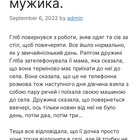
мужика.
September 6, 2022
by
admin
Гліб повернувся з роботи, зняв одяг та сів за
стіл, щоб повечеряти. Все йшло нормально,
як у звичайнісінький день. Раптом дружині
Гліба зателефонувала її мама, яка сказала,
що вона терміново має приїхати до неї до
села. Вона сказала, що це не телефонна
розмова тож наступного дня дівчина взяла з
собою пару речей і поїхала своєю машиною
до села. Дружина сказала, що повернеться
ввечері, ось тільки новин від неї не було
день, потім два, потім три…
Теща все відповідала, що її дочка просто
хоче трохи відпочити в селі, але їй трубку не