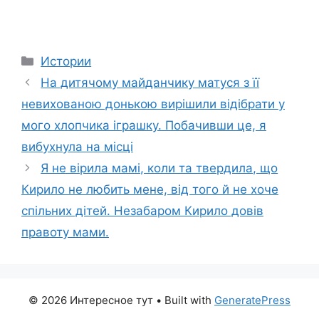
Categories
Истории
На дитячому майданчику матуся з її
невихованою донькою вирішили відібрати у
мого хлопчика іграшку. Побачивши це, я
вибухнула на місці
Я не вірила мамі, коли та твердила, що
Кирило не любить мене, від того й не хоче
спільних дітей. Незабаром Кирило довів
правоту мами.
© 2026 Интересное тут
• Built with
GeneratePress