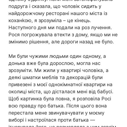
подруга і сказала, що чоловік сидить у
найдорожчому ресторані нашого міста із
коханkою, я зрозуміла – це кінець.
Наступного дня ми подали на роз лучення.
Рося погрожувала втекти з дому, якщо ми не
змінимо рішення, але дороги назад не було.
Ми були чужими людьми один одному, а
донька вже була дорослою, могла нас
зрозуміти. Ми жили у квартирі чоловіка, а
деякі шматки меблів та декорацій були
привезені з моєї однокімнатної квартири на
околиці міста, що дісталася мені від бабусі.
Щоб картинка була повна, я розповіла Росі
всю правду про батька. Після цього вона
перестала мене звинувачувати у моєму
виборі і настроїлася проти батька —
ігнорувала його, не розмовляла з ним зовсім.