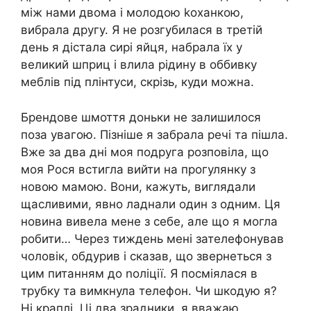
між нами двома і молодою kоханкою,
вибрала другу. Я не розгубилася в третій
день я дістала сирі яйця, набрала їх у
великий шприц і влила рідину в оббивку
меблів під плінтуси, скрізь, куди можна.
Брендове шмоття доньки не залишилося
поза увагою. Пізніше я забрала речі та пішла.
Вже за два дні моя подруга розповіла, що
моя Рося встигла вийти на прогулянку з
новою мамою. Вони, кажуть, виглядали
щасливими, явно ладнали один з одним. Ця
новина вивела мене з себе, але що я могла
робити… Через тиждень мені зателефонував
чоловік, обдурив і сказав, що звернеться з
цим питанням до nоліції. Я посміялася в
трубку та вимкнула телефон. Чи шкодую я?
Ні краплі. Ці два зрадники, я вважаю,