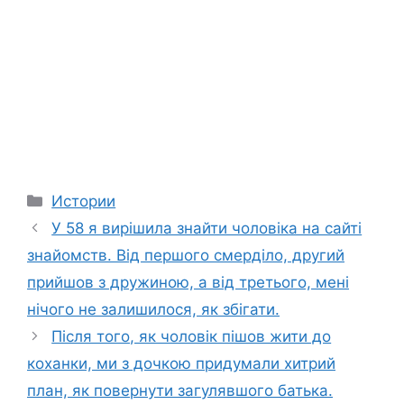
Categories
Истории
У 58 я вирішила знайти чоловіка на сайті
знайомств. Від першого смерділо, другий
прийшов з дружиною, а від третього, мені
нічого не залишилося, як збігати.
Після того, як чоловік пішов жити до
коханки, ми з дочкою придумали хитрий
план, як повернути загулявшого батька.