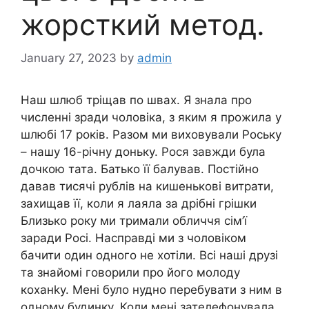
жорсткий метод.
January 27, 2023
by
admin
Наш шлюб тріщав по швах. Я знала про
численні зради чоловіка, з яким я прожила у
шлюбі 17 років. Разом ми виховували Роську
– нашу 16-річну доньку. Рося завжди була
дочкою тата. Батько її балував. Постійно
давав тисячі рублів на кишенькові витрати,
захищав її, коли я лаяла за дрібні грішки
Близько року ми тримали обличчя сім’ї
заради Росі. Насправді ми з чоловіком
бачити один одного не хотіли. Всі наші друзі
та знайомі говорили про його молоду
коханkу. Мені було нудно перебувати з ним в
одному будинку. Коли мені зателефонувала