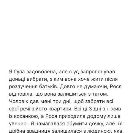
Я була задоволена, але с уд запропонував
доньці вибрати, з ким вона хоче жити після
розлучення батьків. Довго не думаючи, Рося
відповіла, що вона залишиться з татом.
Чоловік дав мені три дні, щоб забрати всі
свої речі з його квартири. Всі ці 3 дні він жив
із коханкою, а Рося приходила додому лише
увечері. Я намагалася обумити дочку, але ця
дрібна зрадниця залишилася з людиною, яка,