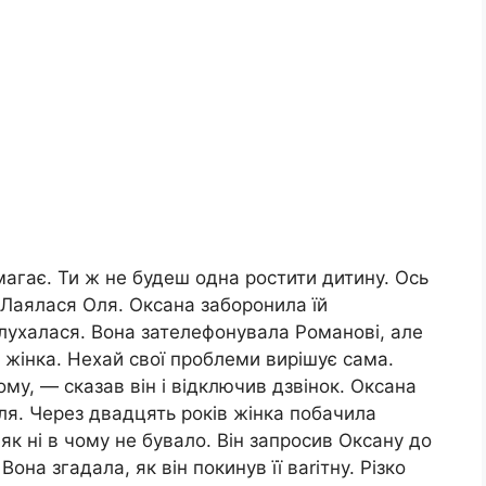
магає. Ти ж не будеш одна ростити дитину. Ось
— Лаялася Оля. Оксана заборонила їй
ослухалася. Вона зателефонувала Романові, але
а жінка. Нехай свої проблеми вирішує сама.
ому, — сказав він і відключив дзвінок. Оксана
ля. Через двадцять років жінка побачила
як ні в чому не бувало. Він запросив Оксану до
она згадала, як він покинув її ваrітну. Різко