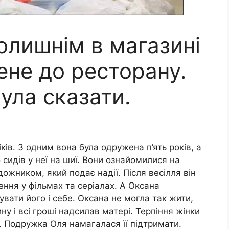
колишнім в магазині
мене до ресторану.
ула сказати.
ків. З одним вона була одружена п’ять років, а
 сидів у неї на шиї. Вони ознайомилися на
дожником, який подає надії. Після весілля він
ення у фільмах та серіалах. А Оксана
вати його і себе. Оксана не могла так жити,
ну і всі гроші надсилав матері. Терпіння жінки
я. Подружка Оля намагалася її підтримати.