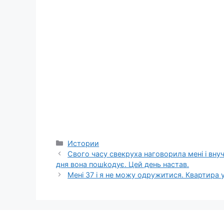
Categories
Истории
Свого часу свекруха наговорила мені і внуч
дня вона пошkодує. Цей день настав.
Мені 37 і я не можу одружитися. Квартира у