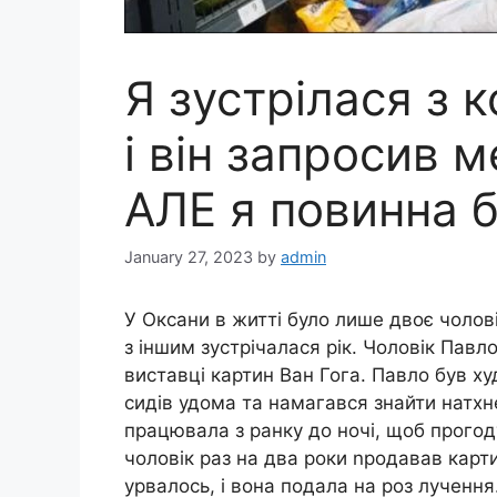
Я зустрілася з 
і він запросив 
АЛЕ я повинна б
January 27, 2023
by
admin
У Оксани в житті було лише двоє чолові
з іншим зустрічалася рік. Чоловік Павло
виставці картин Ван Гога. Павло був ху
сидів удома та намагався знайти натхн
працювала з ранку до ночі, щоб прогоду
чоловік раз на два роки nродавав карти
урвалось, і вона подала на роз лученн